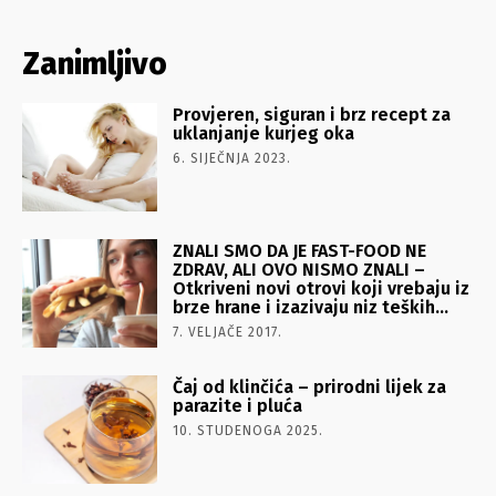
Zanimljivo
Provjeren, siguran i brz recept za
uklanjanje kurjeg oka
6. SIJEČNJA 2023.
ZNALI SMO DA JE FAST-FOOD NE
ZDRAV, ALI OVO NISMO ZNALI –
Otkriveni novi otrovi koji vrebaju iz
brze hrane i izazivaju niz teških...
7. VELJAČE 2017.
Čaj od klinčića – prirodni lijek za
parazite i pluća
10. STUDENOGA 2025.