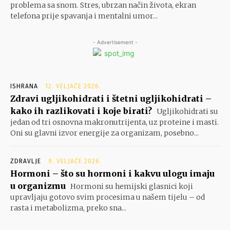
problema sa snom. Stres, ubrzan način života, ekran
telefona prije spavanja i mentalni umor...
- Advertisement -
ISHRANA
12. VELJAČE 2026.
Zdravi ugljikohidrati i štetni ugljikohidrati –
kako ih razlikovati i koje birati?
Ugljikohidrati su
jedan od tri osnovna makronutrijenta, uz proteine i masti.
Oni su glavni izvor energije za organizam, posebno...
ZDRAVLJE
9. VELJAČE 2026.
Hormoni – što su hormoni i kakvu ulogu imaju
u organizmu
Hormoni su hemijski glasnici koji
upravljaju gotovo svim procesima u našem tijelu – od
rasta i metabolizma, preko sna...