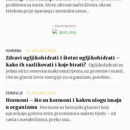
problema sa snom. Stres, ubrzan način života, ekran
telefona prije spavanja i mentalni umor...
- Advertisement -
ISHRANA
12. VELJAČE 2026.
Zdravi ugljikohidrati i štetni ugljikohidrati –
kako ih razlikovati i koje birati?
Ugljikohidrati su
jedan od tri osnovna makronutrijenta, uz proteine i masti.
Oni su glavni izvor energije za organizam, posebno...
ZDRAVLJE
9. VELJAČE 2026.
Hormoni – što su hormoni i kakvu ulogu imaju
u organizmu
Hormoni su hemijski glasnici koji
upravljaju gotovo svim procesima u našem tijelu – od
rasta i metabolizma, preko sna...