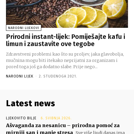
NARODNI LIJEKOVI
Prirodni instant-lijek: Pomiješajte kafu i
limun i zaustavite ove tegobe
Zdravstveni problemi kao što su proljev, jaka glavobolja,
mučnina mogu biti itekako neprijatni za organizam i
pored toga još ga dodatno slabe. Prije nego...
NARODNI LIJEK
-
2. STUDENOGA 2021.
Latest news
LJEKOVITO BILJE
6. SVIBNJA 2026.
Ašvaganda za nesanicu – prirodna pomoć za
mirniji san i manje stresa
Sve više ljudi danas ima