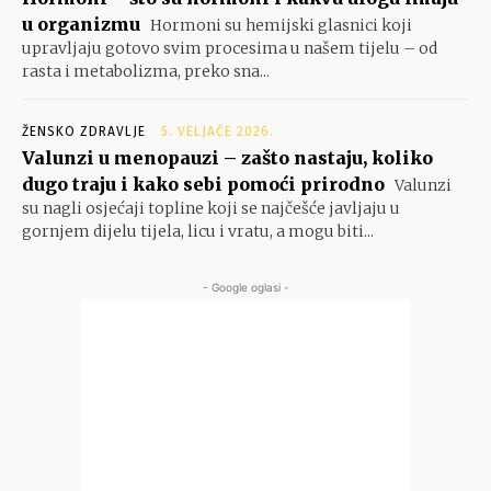
u organizmu
Hormoni su hemijski glasnici koji
upravljaju gotovo svim procesima u našem tijelu – od
rasta i metabolizma, preko sna...
ŽENSKO ZDRAVLJE
5. VELJAČE 2026.
Valunzi u menopauzi – zašto nastaju, koliko
dugo traju i kako sebi pomoći prirodno
Valunzi
su nagli osjećaji topline koji se najčešće javljaju u
gornjem dijelu tijela, licu i vratu, a mogu biti...
- Google oglasi -