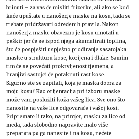
brinuti – za vas će misliti frizerke, ali ako se kod
kuće upuštate u nanošenje maske na kosu, tada se
trebate pridržavati određenih pravila. Nakon
nanošenja maske obavezno je kosu umotati u
peškir jer će se ispod njega akumulirati toplina,
što će pospješiti uspješno prodiranje sasatojaka
maske u strukturu kose, korijena i dlake. Samim
tim će se povećati prokrvljenost tjemena, a
hranjivi sastojci će potaknuti rast kose.
Sigurno ste se zapitali, koja je maska dobra za
moju kosu? Kao orijentacija pri izboru maske
može vam poslužiti koža vašeg lica. Sve ono što
nanosite na vaše lice odgovaraće i vašoj kosi.
Pripremate li tako, na primjer, masku za lice od
meda, tada slobodno napravite malo više
preparata pa ga nanesite i na kosu, nećete