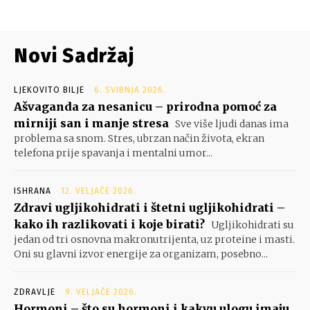
Novi Sadržaj
LJEKOVITO BILJE
6. SVIBNJA 2026.
Ašvaganda za nesanicu – prirodna pomoć za
mirniji san i manje stresa
Sve više ljudi danas ima
problema sa snom. Stres, ubrzan način života, ekran
telefona prije spavanja i mentalni umor...
ISHRANA
12. VELJAČE 2026.
Zdravi ugljikohidrati i štetni ugljikohidrati –
kako ih razlikovati i koje birati?
Ugljikohidrati su
jedan od tri osnovna makronutrijenta, uz proteine i masti.
Oni su glavni izvor energije za organizam, posebno...
ZDRAVLJE
9. VELJAČE 2026.
Hormoni – što su hormoni i kakvu ulogu imaju