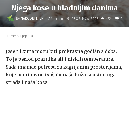
Njega kose u hladnijim danima
-
By
NARODNI LIJEK
422
Ažurirano
9. PROSINCA 2023.
0
Home
Ljepota
Jesen i zima mogu biti prekrasna godišnja doba.
To je period praznika ali i niskih temperatura.
Sada imamao potrebu za zagrijanim prostorijama,
koje neminovno isušuju našu kožu, a osim toga
strada i naša kosa.