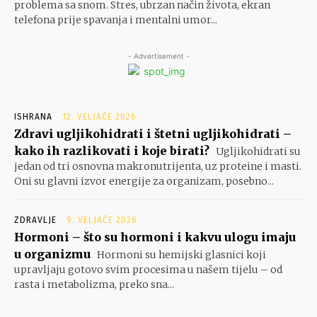
problema sa snom. Stres, ubrzan način života, ekran
telefona prije spavanja i mentalni umor...
- Advertisement -
ISHRANA
12. VELJAČE 2026.
Zdravi ugljikohidrati i štetni ugljikohidrati –
kako ih razlikovati i koje birati?
Ugljikohidrati su
jedan od tri osnovna makronutrijenta, uz proteine i masti.
Oni su glavni izvor energije za organizam, posebno...
ZDRAVLJE
9. VELJAČE 2026.
Hormoni – što su hormoni i kakvu ulogu imaju
u organizmu
Hormoni su hemijski glasnici koji
upravljaju gotovo svim procesima u našem tijelu – od
rasta i metabolizma, preko sna...