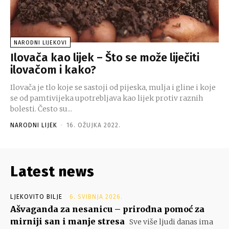
NARODNI LIJEKOVI
Ilovača kao lijek – Što se može liječiti
ilovačom i kako?
Ilovača je tlo koje se sastoji od pijeska, mulja i gline i koje
se od pamtivijeka upotrebljava kao lijek protiv raznih
bolesti. Često su...
NARODNI LIJEK
-
16. OŽUJKA 2022.
Latest news
LJEKOVITO BILJE
6. SVIBNJA 2026.
Ašvaganda za nesanicu – prirodna pomoć za
mirniji san i manje stresa
Sve više ljudi danas ima