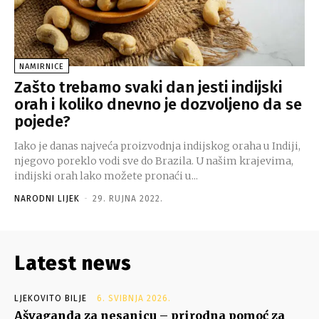
NAMIRNICE
Zašto trebamo svaki dan jesti indijski
orah i koliko dnevno je dozvoljeno da se
pojede?
Iako je danas najveća proizvodnja indijskog oraha u Indiji,
njegovo poreklo vodi sve do Brazila. U našim krajevima,
indijski orah lako možete pronaći u...
NARODNI LIJEK
-
29. RUJNA 2022.
Latest news
LJEKOVITO BILJE
6. SVIBNJA 2026.
Ašvaganda za nesanicu – prirodna pomoć za