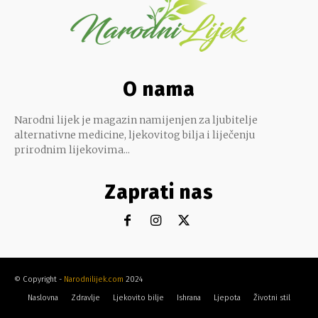
O nama
Narodni lijek je magazin namijenjen za ljubitelje
alternativne medicine, ljekovitog bilja i liječenju
prirodnim lijekovima...
Zaprati nas
© Copyright -
Narodnilijek.com
2024
Naslovna
Zdravlje
Ljekovito bilje
Ishrana
Ljepota
Životni stil