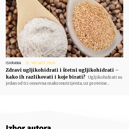
ISHRANA
12. VELJAČE 2026.
Zdravi ugljikohidrati i štetni ugljikohidrati –
kako ih razlikovati i koje birati?
Ugljikohidrati su
jedan od tri osnovna makronutrijenta, uz proteine...
Izbor autora