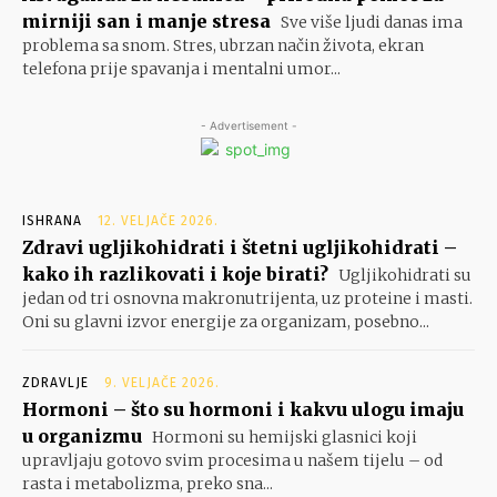
mirniji san i manje stresa
Sve više ljudi danas ima
problema sa snom. Stres, ubrzan način života, ekran
telefona prije spavanja i mentalni umor...
- Advertisement -
ISHRANA
12. VELJAČE 2026.
Zdravi ugljikohidrati i štetni ugljikohidrati –
kako ih razlikovati i koje birati?
Ugljikohidrati su
jedan od tri osnovna makronutrijenta, uz proteine i masti.
Oni su glavni izvor energije za organizam, posebno...
ZDRAVLJE
9. VELJAČE 2026.
Hormoni – što su hormoni i kakvu ulogu imaju
u organizmu
Hormoni su hemijski glasnici koji
upravljaju gotovo svim procesima u našem tijelu – od
rasta i metabolizma, preko sna...