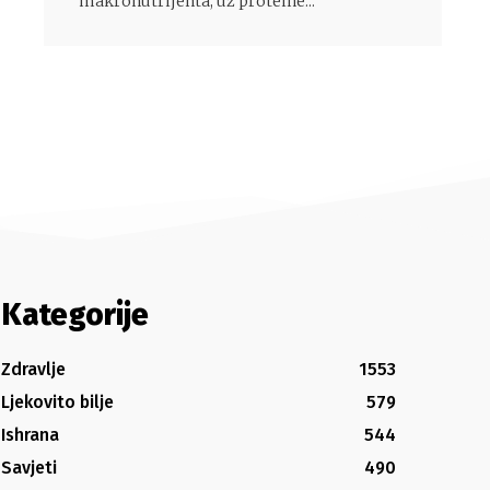
makronutrijenta, uz proteine...
Kategorije
Zdravlje
1553
Ljekovito bilje
579
Ishrana
544
Savjeti
490