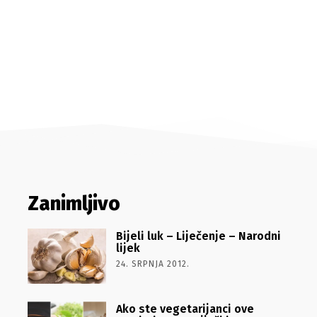
Zanimljivo
Bijeli luk – Liječenje – Narodni
lijek
24. SRPNJA 2012.
Ako ste vegetarijanci ove