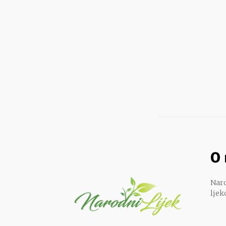
O
Naro
ljek