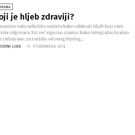
SHRANA
oji je hljeb zdraviji?
nosimo vam nekoliko savjeta kako odabrati hljeb koji vam
govara. Svi već sigurno znamo kako integralno brašno
e rafinirano, za razliku od onog bijelog,...
RODNI LIJEK
-
11. STUDENOGA 2013.