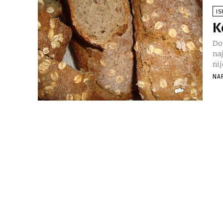
I
K
Do
najviše od
nij
NA