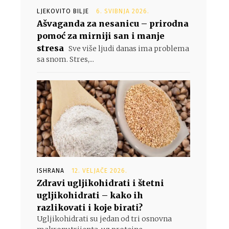
LJEKOVITO BILJE
6. SVIBNJA 2026.
Ašvaganda za nesanicu – prirodna
pomoć za mirniji san i manje
stresa
Sve više ljudi danas ima problema
sa snom. Stres,...
ISHRANA
12. VELJAČE 2026.
Zdravi ugljikohidrati i štetni
ugljikohidrati – kako ih
razlikovati i koje birati?
Ugljikohidrati su jedan od tri osnovna