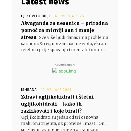
Latest news
LJEKOVITO BILJE
6. SVIBNJA 2026.
Ašvaganda za nesanicu – prirodna
pomoć za mirniji san i manje
stresa
Sve više ljudi danas ima problema
sa snom. Stres, ubrzan način života, ekran
telefona prije spavanja i mentalni umor...
- Advertisement -
ISHRANA
12. VELJAČE 2026.
Zdravi ugljikohidrati i štetni
ugljikohidrati – kako ih
razlikovati i koje birati?
Ugljikohidrati su jedan od tri osnovna
makronutrijenta, uz proteine i masti. Oni
su glavni izvor energije za organizam,