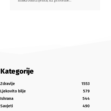
makronutrijenta, uz proteine...
Kategorije
Zdravlje
1553
Ljekovito bilje
579
Ishrana
544
Savjeti
490