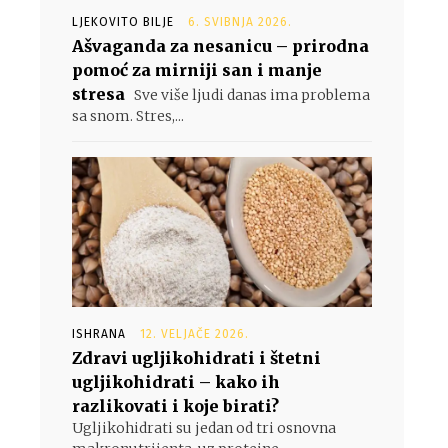
LJEKOVITO BILJE
6. SVIBNJA 2026.
Ašvaganda za nesanicu – prirodna
pomoć za mirniji san i manje
stresa
Sve više ljudi danas ima problema
sa snom. Stres,...
ISHRANA
12. VELJAČE 2026.
Zdravi ugljikohidrati i štetni
ugljikohidrati – kako ih
razlikovati i koje birati?
Ugljikohidrati su jedan od tri osnovna