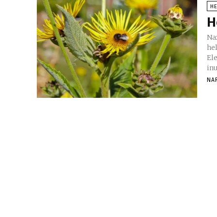
H
H
Nazivi biljke 
he
El
NA