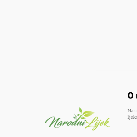
O
Naro
ljek