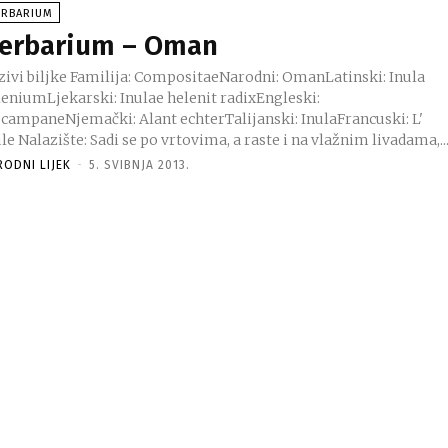
ERBARIUM
erbarium – Oman
Familija: CompositaeNarodni: OmanLatinski: Inula
leniumLjekarski: Inulae helenit radixEngleski:
ecampaneNjemački: Alant echterTalijanski: InulaFrancuski: L'
inule Nalazište: Sadi se po vrtovima, a raste i na vlažnim livadama,..
RODNI LIJEK
-
5. SVIBNJA 2013.