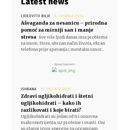
Latest news
LJEKOVITO BILJE
6. SVIBNJA 2026.
Ašvaganda za nesanicu – prirodna
pomoć za mirniji san i manje
stresa
Sve više ljudi danas ima problema
.
sa snom. Stres, ubrzan način života, ekran
telefona prije spavanja i mentalni umor...
- Advertisement -
ISHRANA
12. VELJAČE 2026.
Zdravi ugljikohidrati i štetni
ugljikohidrati – kako ih
razlikovati i koje birati?
Ugljikohidrati su jedan od tri osnovna
makronutrijenta, uz proteine i masti. Oni
su glavni izvor energije za organizam,