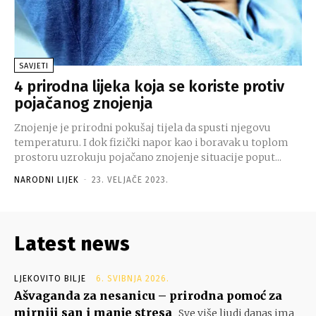
SAVJETI
4 prirodna lijeka koja se koriste protiv
pojačanog znojenja
Znojenje je prirodni pokušaj tijela da spusti njegovu
temperaturu. I dok fizički napor kao i boravak u toplom
prostoru uzrokuju pojačano znojenje situacije poput...
NARODNI LIJEK
-
23. VELJAČE 2023.
Latest news
LJEKOVITO BILJE
6. SVIBNJA 2026.
Ašvaganda za nesanicu – prirodna pomoć za
mirniji san i manje stresa
Sve više ljudi danas ima