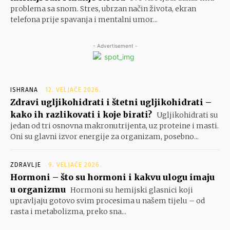
problema sa snom. Stres, ubrzan način života, ekran
telefona prije spavanja i mentalni umor...
- Advertisement -
ISHRANA
12. VELJAČE 2026.
Zdravi ugljikohidrati i štetni ugljikohidrati –
kako ih razlikovati i koje birati?
Ugljikohidrati su
jedan od tri osnovna makronutrijenta, uz proteine i masti.
Oni su glavni izvor energije za organizam, posebno...
ZDRAVLJE
9. VELJAČE 2026.
Hormoni – što su hormoni i kakvu ulogu imaju
u organizmu
Hormoni su hemijski glasnici koji
upravljaju gotovo svim procesima u našem tijelu – od
rasta i metabolizma, preko sna...