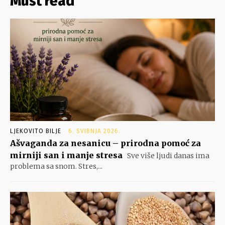
Must read
LJEKOVITO BILJE
6. SVIBNJA 2026.
Ašvaganda za nesanicu – prirodna pomoć za
mirniji san i manje stresa
Sve više ljudi danas ima
problema sa snom. Stres,...