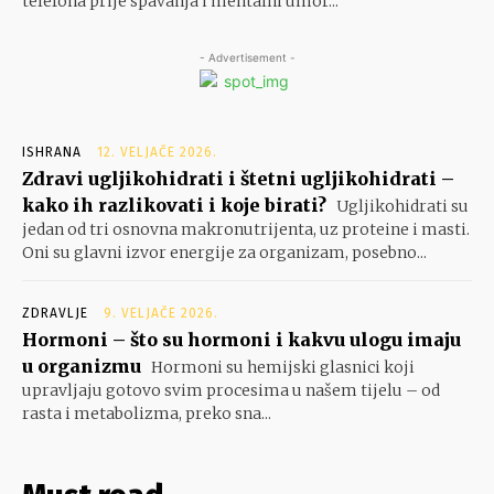
telefona prije spavanja i mentalni umor...
- Advertisement -
ISHRANA
12. VELJAČE 2026.
Zdravi ugljikohidrati i štetni ugljikohidrati –
kako ih razlikovati i koje birati?
Ugljikohidrati su
jedan od tri osnovna makronutrijenta, uz proteine i masti.
Oni su glavni izvor energije za organizam, posebno...
ZDRAVLJE
9. VELJAČE 2026.
Hormoni – što su hormoni i kakvu ulogu imaju
u organizmu
Hormoni su hemijski glasnici koji
upravljaju gotovo svim procesima u našem tijelu – od
rasta i metabolizma, preko sna...