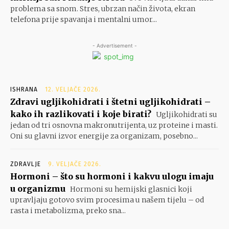
problema sa snom. Stres, ubrzan način života, ekran
telefona prije spavanja i mentalni umor...
- Advertisement -
ISHRANA
12. VELJAČE 2026.
Zdravi ugljikohidrati i štetni ugljikohidrati –
kako ih razlikovati i koje birati?
Ugljikohidrati su
jedan od tri osnovna makronutrijenta, uz proteine i masti.
Oni su glavni izvor energije za organizam, posebno...
ZDRAVLJE
9. VELJAČE 2026.
Hormoni – što su hormoni i kakvu ulogu imaju
u organizmu
Hormoni su hemijski glasnici koji
upravljaju gotovo svim procesima u našem tijelu – od
rasta i metabolizma, preko sna...