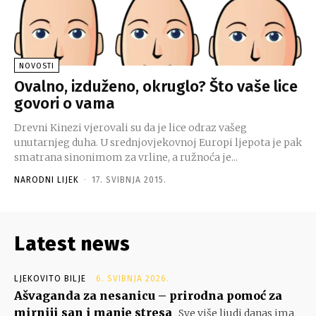
NOVOSTI
Ovalno, izduženo, okruglo? Što vaše lice
govori o vama
Drevni Kinezi vjerovali su da je lice odraz vašeg
unutarnjeg duha. U srednjovjekovnoj Europi ljepota je pak
smatrana sinonimom za vrline, a ružnoća je...
NARODNI LIJEK
-
17. SVIBNJA 2015.
Latest news
LJEKOVITO BILJE
6. SVIBNJA 2026.
Ašvaganda za nesanicu – prirodna pomoć za
mirniji san i manje stresa
Sve više ljudi danas ima