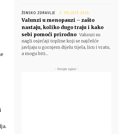
ŽENSKO ZDRAVLJE
5. VELJAČE 2026.
Valunzi u menopauzi – zašto
nastaju, koliko dugo traju i kako
sebi pomoći prirodno
Valunzi su
nagli osjećaji topline koji se najčešće
javljaju u gornjem dijelu tijela, licu i vratu,
a mogu biti...
ne
- Google oglasi -
i
ja.