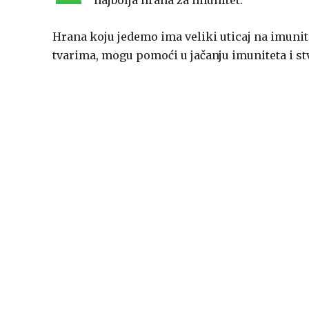
najbolja hrana za imunitet.
Hrana koju jedemo ima veliki uticaj na imuni
tvarima, mogu pomoći u jačanju imuniteta i stv