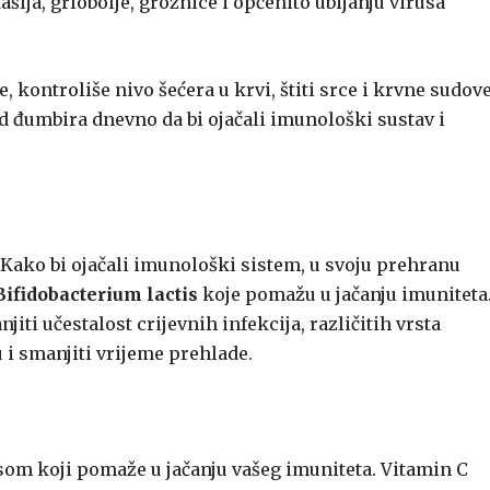
šlja, grlobolje, groznice i općenito ubijanju virusa
kontroliše nivo šećera u krvi, štiti srce i krvne sudove
a od đumbira dnevno da bi ojačali imunološki sustav i
 Kako bi ojačali imunološki sistem, u svoju prehranu
Bifidobacterium lactis
koje pomažu u jačanju imuniteta
i učestalost crijevnih infekcija, različitih vrsta
u i smanjiti vrijeme prehlade.
om koji pomaže u jačanju vašeg imuniteta. Vitamin C