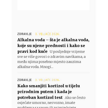
ZDRAVLJE
3. VELJAČE 2026.
Alkalna voda – šta je alkalna voda,
koje su njene prednosti i kako se
pravi kod kuće
U posljednje vrijeme
sve se više govori o zdravim navikama, a
među njima posebno mjesto zauzima
alkalna voda. Mnogi...
ZDRAVLJE
3. VELJAČE 2026.
Kako smanjiti kortizol u tijelu
prirodnim putem i kada je
potreban kortizol test
Ako se često
osjećate umorno, nervozno, imate
problema sa snom ili primjećujete