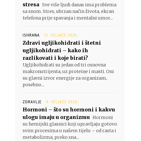
stresa
Sve više ljudi danas ima problema
sa snom. Stres, ubrzan način života, ekran
telefona prije spavanja i mentalni umor...
ISHRANA
12. VELJAČE 2026.
Zdravi ugljikohidrati i štetni
ugljikohidrati – kako ih
razlikovati i koje birati?
Ugljikohidrati su jedan od tri osnovna
makronutrijenta, uz proteine i masti. Oni
su glavni izvor energije za organizam,
posebno...
ZDRAVLJE
9. VELJAČE 2026.
Hormoni – što su hormoni i kakvu
ulogu imaju u organizmu
Hormoni
su hemijski glasnici koji upravljaju gotovo
svim procesima u našem tijelu – od rasta i
metabolizma, preko sna...