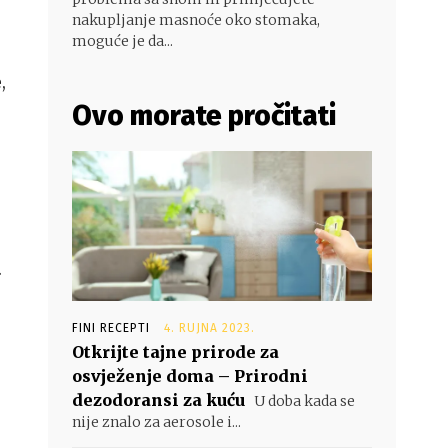
nakupljanje masnoće oko stomaka,
moguće je da...
,
Ovo morate pročitati
.
FINI RECEPTI
4. RUJNA 2023.
Otkrijte tajne prirode za
osvježenje doma – Prirodni
dezodoransi za kuću
U doba kada se
nije znalo za aerosole i...