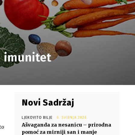
 imunitet
Novi Sadržaj
LJEKOVITO BILJE
6. SVIBNJA 2026.
Ašvaganda za nesanicu – prirodna
to
pomoć za mirniji san i manje