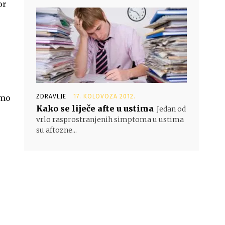
or
imo
ZDRAVLJE
17. KOLOVOZA 2012.
Kako se liječe afte u ustima
Jedan od
vrlo rasprostranjenih simptoma u ustima
su aftozne...