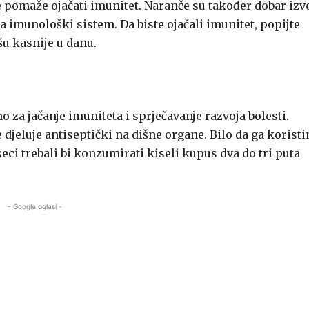
je pomaže ojačati imunitet. Naranče su također dobar izv
a imunološki sistem. Da biste ojačali imunitet, popijte
šu kasnije u danu.
o za jačanje imuniteta i sprječavanje razvoja bolesti.
 djeluje antiseptički na dišne organe. Bilo da ga korist
eci trebali bi konzumirati kiseli kupus dva do tri puta
- Google oglasi -