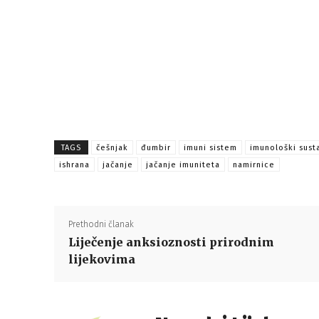
TAGS
češnjak
đumbir
imuni sistem
imunološki sust
ishrana
jačanje
jačanje imuniteta
namirnice
Prethodni članak
Liječenje anksioznosti prirodnim
lijekovima