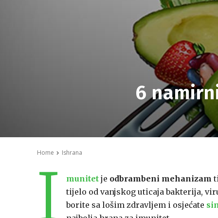
6 namirn
Home
Ishrana
I
munitet
je
odbrambeni mehanizam
t
tijelo od vanjskog uticaja bakterija, 
borite sa lošim zdravljem i osjećate
si