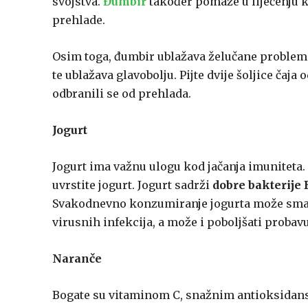
svojstva.
Đumbir
također pomaže u liječenju ka
prehlade.
Osim toga, đumbir ublažava želučane probleme, 
te ublažava glavobolju. Pijte dvije šoljice čaj
odbranili se od prehlada.
Jogurt
Jogurt ima važnu ulogu kod jačanja imuniteta.
uvrstite jogurt. Jogurt sadrži
dobre bakterije 
Svakodnevno konzumiranje jogurta može smanjit
virusnih infekcija, a može i poboljšati probav
Naranče
Bogate su vitaminom C, snažnim antioksidans