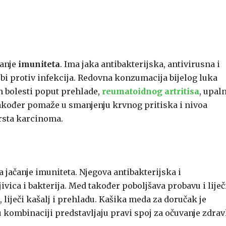
čanje
imuniteta
. Ima jaka antibakterijska, antivirusna i
rbi protiv infekcija. Redovna konzumacija bijelog luka
ih bolesti poput prehlade,
reumatoidnog artritisa
, upal
k također pomaže u smanjenju krvnog pritiska i nivoa
vrsta karcinoma.
 jačanje imuniteta. Njegova antibakterijska i
jivica i bakterija. Med također poboljšava probavu i liječ
 liječi kašalj i prehladu. Kašika meda za doručak je
 kombinaciji predstavljaju pravi spoj za očuvanje zdravl