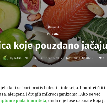
Ishrana
ISHRANA
ica koje pouzdano jačaju
-
By
NARODNI LIJEK
8682
Ažurirano
18. VELJAČE 2021.
0
ijela koji se bori protiv bolesti i infekcija. Imunitet štiti
virusa, alergena i drugih mikroorganizama…Ako se već
mptome pada imuniteta
, onda nije loše da znate koja je 