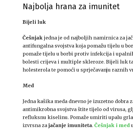
Najbolja hrana za imunitet
Bijeli luk
Češnjak
jedna je od najboljih namirnica za ja
antifungalna svojstva koja pomažu tijelu u bo
pomaže tijelu u borbi protiv infekcija i upaln
bolesti crijeva i multiple skleroze. Bijeli lu
holesterola te pomoći u sprječavanju raznih 
Med
Jedna kašika meda dnevno je izuzetno dobra za
antimikrobna svojstva štite tijelo od virusa, gl
refluksnu kiselinu. Pomaže umiriti upalu grla,
izvrsna za
jačanje imuniteta
.
Češnjak i med
u