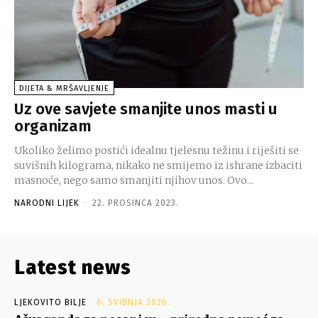
DIJETA & MRŠAVLJENJE
Uz ove savjete smanjite unos masti u
organizam
Ukoliko želimo postići idealnu tjelesnu težinu i riješiti se
suvišnih kilograma, nikako ne smijemo iz ishrane izbaciti
masnoće, nego samo smanjiti njihov unos. Ovo...
NARODNI LIJEK
-
22. PROSINCA 2023.
Latest news
LJEKOVITO BILJE
6. SVIBNJA 2026.