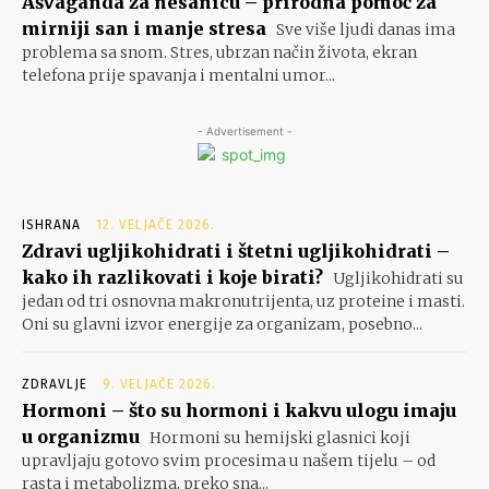
Ašvaganda za nesanicu – prirodna pomoć za
mirniji san i manje stresa
Sve više ljudi danas ima
problema sa snom. Stres, ubrzan način života, ekran
telefona prije spavanja i mentalni umor...
- Advertisement -
ISHRANA
12. VELJAČE 2026.
Zdravi ugljikohidrati i štetni ugljikohidrati –
kako ih razlikovati i koje birati?
Ugljikohidrati su
jedan od tri osnovna makronutrijenta, uz proteine i masti.
Oni su glavni izvor energije za organizam, posebno...
ZDRAVLJE
9. VELJAČE 2026.
Hormoni – što su hormoni i kakvu ulogu imaju
u organizmu
Hormoni su hemijski glasnici koji
upravljaju gotovo svim procesima u našem tijelu – od
rasta i metabolizma, preko sna...