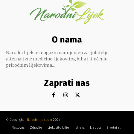
O nama
Narodni lijek je magazin namijenjen za ljubitelje
alternativne medicine, ljekovitog bilja i liječenju
prirodnim lijekovima...
Zaprati nas
© Copyright -
Narodnilijek.com
2024
Naslovna
Zdravlje
Ljekovito bilje
Ishrana
Ljepota
Životni stil