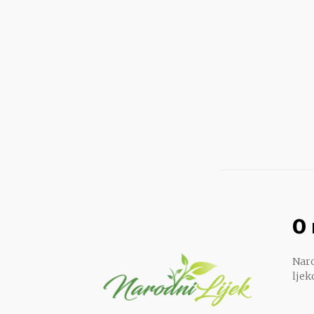
O
Naro
ljek