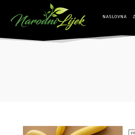
NASLOVNA
V