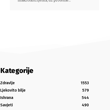
makronutrijenta, uz proteine...
Kategorije
Zdravlje
1553
Ljekovito bilje
579
Ishrana
544
Savjeti
490