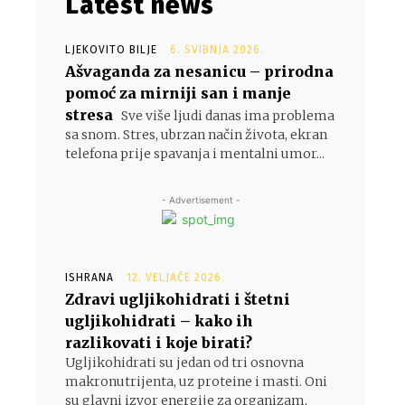
Latest news
LJEKOVITO BILJE
6. SVIBNJA 2026.
Ašvaganda za nesanicu – prirodna
pomoć za mirniji san i manje
stresa
Sve više ljudi danas ima problema
sa snom. Stres, ubrzan način života, ekran
telefona prije spavanja i mentalni umor...
- Advertisement -
ISHRANA
12. VELJAČE 2026.
Zdravi ugljikohidrati i štetni
ugljikohidrati – kako ih
razlikovati i koje birati?
Ugljikohidrati su jedan od tri osnovna
makronutrijenta, uz proteine i masti. Oni
su glavni izvor energije za organizam,