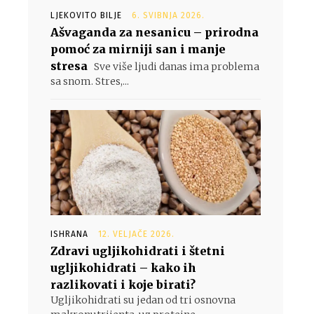
LJEKOVITO BILJE
6. SVIBNJA 2026.
Ašvaganda za nesanicu – prirodna
pomoć za mirniji san i manje
stresa
Sve više ljudi danas ima problema
sa snom. Stres,...
ISHRANA
12. VELJAČE 2026.
Zdravi ugljikohidrati i štetni
ugljikohidrati – kako ih
razlikovati i koje birati?
Ugljikohidrati su jedan od tri osnovna