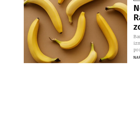
N
R
z
Ban
izm
pr
NA