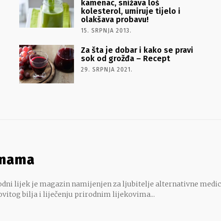
kamenac, snižava loš
kolesterol, umiruje tijelo i
olakšava probavu!
15. SRPNJA 2013.
Za šta je dobar i kako se pravi
sok od grožđa – Recept
29. SRPNJA 2021.
 nama
dni lijek je magazin namijenjen za ljubitelje alternativne medic
ovitog bilja i liječenju prirodnim lijekovima...