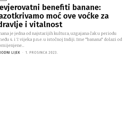
evjerovatni benefiti banane:
azotkrivamo moć ove voćke za
dravlje i vitalnost
ana je jedna od najstarijih kultura, uzgajana čak u periodu
eđu 4. i 7. vijeka p.n.e. u istočnoj Indiji. Ime “banana“ dolazi od
omijenjene...
RODNI LIJEK
-
1. PROSINCA 2023.