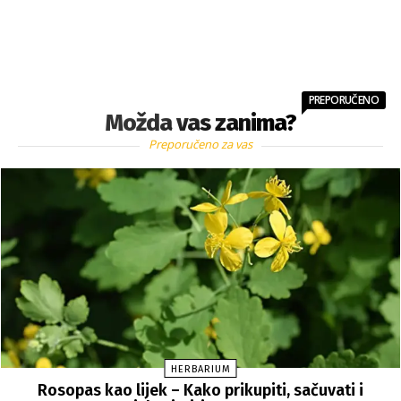
PREPORUČENO
Možda vas zanima?
Preporučeno za vas
HERBARIUM
Rosopas kao lijek – Kako prikupiti, sačuvati i