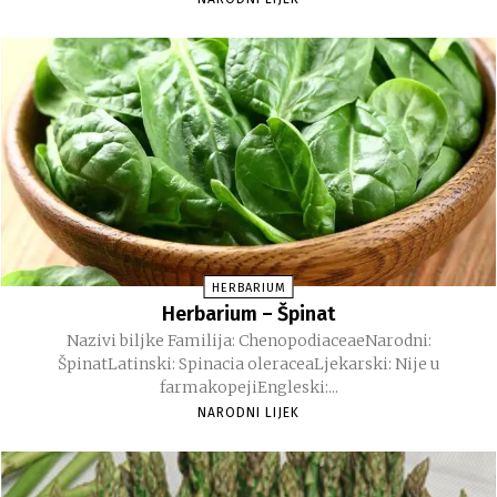
HERBARIUM
Herbarium – Špinat
Nazivi biljke Familija: ChenopodiaceaeNarodni:
ŠpinatLatinski: Spinacia oleraceaLjekarski: Nije u
farmakopejiEngleski:...
NARODNI LIJEK