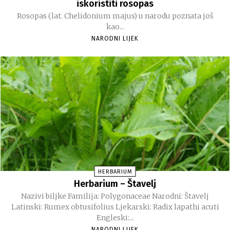
iskoristiti rosopas
Rosopas (lat. Chelidonium majus) u narodu poznata još
kao...
NARODNI LIJEK
HERBARIUM
Herbarium – Štavelj
Nazivi biljke Familija: Polygonaceae Narodni: Štavelj
Latinski: Rumex obtusifolius Ljekarski: Radix lapathi acuti
Engleski:...
NARODNI LIJEK