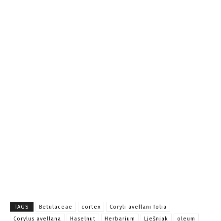
TAGS
Betulaceae
cortex
Coryli avellani folia
Corylus avellana
Haselnut
Herbarium
Lješnjak
oleum