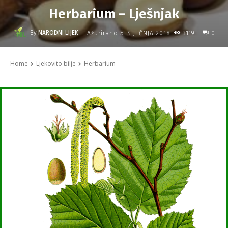
Herbarium – Lješnjak
-
By
NARODNI LIJEK
3119
Ažurirano
5. SIJEČNJA 2018.
0
Home
Ljekovito bilje
Herbarium