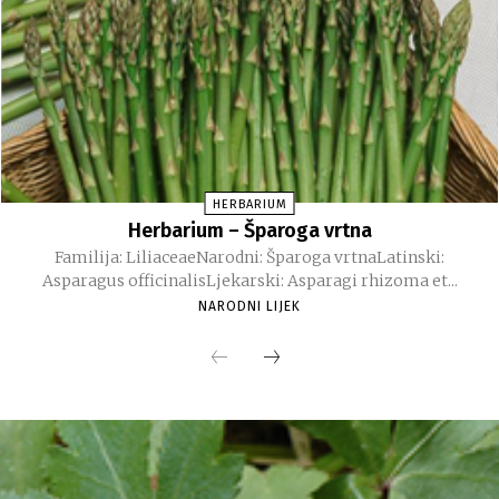
HERBARIUM
Herbarium – Šparoga vrtna
Familija: LiliaceaeNarodni: Šparoga vrtnaLatinski:
Asparagus officinalisLjekarski: Asparagi rhizoma et...
NARODNI LIJEK