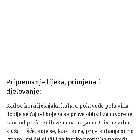
Pripremanje lijeka, primjena i
djelovanje:
Kad se kora lješnjaka kuha u pola vode pola vina,
dobije se čaj od kojega se prave oblozi za otvorene
rane od proširenih vena na nogama. U istu svrhu
služi i lišće, koje se, kao i kora, prije kuhanja sitno
izreže. Taj čaj služi i za kupke protiv hemoroida,