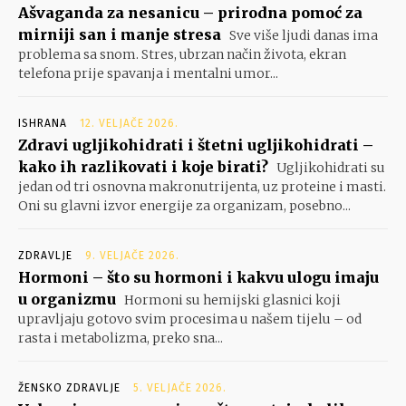
Ašvaganda za nesanicu – prirodna pomoć za
mirniji san i manje stresa
Sve više ljudi danas ima
problema sa snom. Stres, ubrzan način života, ekran
telefona prije spavanja i mentalni umor...
ISHRANA
12. VELJAČE 2026.
Zdravi ugljikohidrati i štetni ugljikohidrati –
kako ih razlikovati i koje birati?
Ugljikohidrati su
jedan od tri osnovna makronutrijenta, uz proteine i masti.
Oni su glavni izvor energije za organizam, posebno...
ZDRAVLJE
9. VELJAČE 2026.
Hormoni – što su hormoni i kakvu ulogu imaju
u organizmu
Hormoni su hemijski glasnici koji
upravljaju gotovo svim procesima u našem tijelu – od
rasta i metabolizma, preko sna...
ŽENSKO ZDRAVLJE
5. VELJAČE 2026.