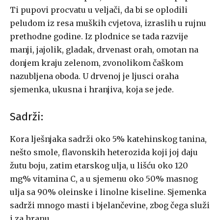
Ti pupovi procvatu u veljači, da bi se oplodili
peludom iz resa muških cvjetova, izraslih u rujnu
prethodne godine. Iz plodnice se tada razvije
manji, jajolik, gladak, drvenast orah, omotan na
donjem kraju zelenom, zvonolikom čaškom
nazubljena oboda. U drvenoj je ljusci oraha
sjemenka, ukusna i hranjiva, koja se jede.
Sadrži:
Kora lješnjaka sadrži oko 5% katehinskog tanina,
nešto smole, flavonskih heterozida koji joj daju
žutu boju, zatim etarskog ulja, u lišću oko 120
mg% vitamina C, a u sjemenu oko 50% masnog
ulja sa 90% oleinske i linolne kiseline. Sjemenka
sadrži mnogo masti i bjelančevine, zbog čega služi
i za hranu.