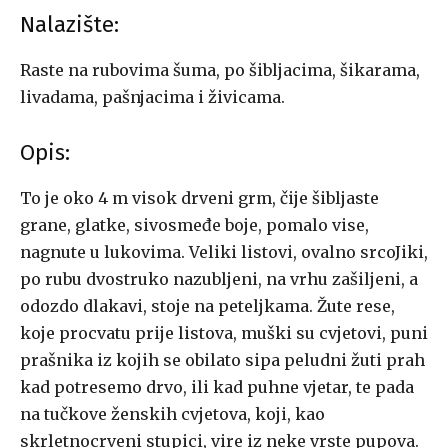
Nalazište:
Raste na rubovima šuma, po šibljacima, šikarama,
livadama, pašnjacima i živicama.
Opis:
To je oko 4 m visok drveni grm, čije šibljaste
grane, glatke, sivosmeđe boje, pomalo vise,
nagnute u lukovima. Veliki listovi, ovalno srcoJiki,
po rubu dvostruko nazubljeni, na vrhu zašiljeni, a
odozdo dlakavi, stoje na peteljkama. Žute rese,
koje procvatu prije listova, muški su cvjetovi, puni
prašnika iz kojih se obilato sipa peludni žuti prah
kad potresemo drvo, ili kad puhne vjetar, te pada
na tučkove ženskih cvjetova, koji, kao
skrletnocrveni stupici, vire iz neke vrste pupova.