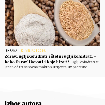
ISHRANA
12. VELJAČE 2026.
Zdravi ugljikohidrati i štetni ugljikohidrati –
kako ih razlikovati i koje birati?
Ugljikohidrati su
jedan od tri osnovna makronutrijenta, uz proteine...
Izbor autora