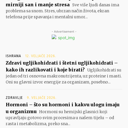
mirniji san i manje stresa
Sve više ljudi danas ima
problema sa snom. Stres, ubrzan način života, ekran
telefona prije spavanja i mentalni umor...
- Advertisement -
ISHRANA
12. VELJAČE 2026.
Zdravi ugljikohidrati i štetni ugljikohidrati –
kako ih razlikovati i koje birati?
Ugljikohidrati su
jedan od tri osnovna makronutrijenta, uz proteine i masti.
Oni su glavni izvor energije za organizam, posebno...
ZDRAVLJE
9. VELJAČE 2026.
Hormoni – što su hormoni i kakvu ulogu imaju
u organizmu
Hormoni su hemijski glasnici koji
upravljaju gotovo svim procesima u našem tijelu – od
rasta i metabolizma, preko sna...