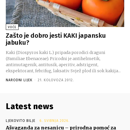
VOĆE
Zašto je dobro jesti KAKI japansku
jabuku?
Kaki (Diospyros kaki L.) pripada porodici draguni
(Familiae Ebenaceae). Prirodni je antihelmetik,
antimutagenik, antitusik, aperitiv, adstrigent,
ekspektorant, febrifug, laksativ. Svjež plod ili sok kakija...
NARODNI LIJEK
-
21. KOLOVOZA 2012.
Latest news
LJEKOVITO BILJE
6. SVIBNJA 2026.
Ašvaganda za nesanicu – prirodna pomoć za