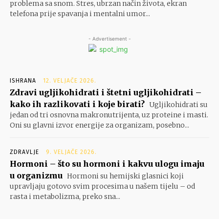
problema sa snom. Stres, ubrzan način života, ekran
telefona prije spavanja i mentalni umor...
- Advertisement -
ISHRANA
12. VELJAČE 2026.
Zdravi ugljikohidrati i štetni ugljikohidrati –
kako ih razlikovati i koje birati?
Ugljikohidrati su
jedan od tri osnovna makronutrijenta, uz proteine i masti.
Oni su glavni izvor energije za organizam, posebno...
ZDRAVLJE
9. VELJAČE 2026.
Hormoni – što su hormoni i kakvu ulogu imaju
u organizmu
Hormoni su hemijski glasnici koji
upravljaju gotovo svim procesima u našem tijelu – od
rasta i metabolizma, preko sna...