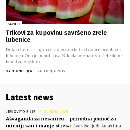
SAVJETI
Trikovi za kupovinu savršeno zrele
lubenice
Dolazi ljeto, a s njim će supermarkete i tržnice preplaviti
lubenica. Ona je poput dara. Nikada ne znate što ćete dobiti
ispod zelene kore....
NARODNI LIJEK
-
24. LIPNJA 2015.
Latest news
LJEKOVITO BILJE
6. SVIBNJA 2026.
Ašvaganda za nesanicu – prirodna pomoć za
mirniji san i manje stresa
Sve više ljudi danas ima