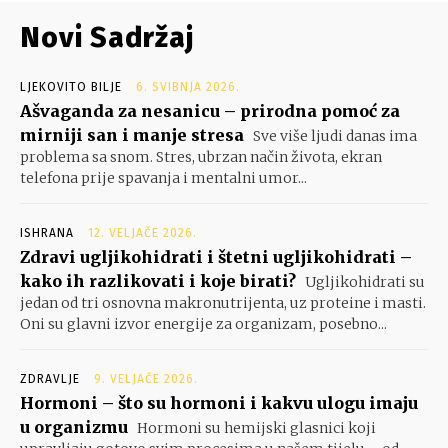
Novi Sadržaj
LJEKOVITO BILJE
6. SVIBNJA 2026.
Ašvaganda za nesanicu – prirodna pomoć za
mirniji san i manje stresa
Sve više ljudi danas ima
problema sa snom. Stres, ubrzan način života, ekran
telefona prije spavanja i mentalni umor...
ISHRANA
12. VELJAČE 2026.
Zdravi ugljikohidrati i štetni ugljikohidrati –
kako ih razlikovati i koje birati?
Ugljikohidrati su
jedan od tri osnovna makronutrijenta, uz proteine i masti.
Oni su glavni izvor energije za organizam, posebno...
ZDRAVLJE
9. VELJAČE 2026.
Hormoni – što su hormoni i kakvu ulogu imaju
u organizmu
Hormoni su hemijski glasnici koji