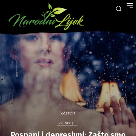
Zdravlje
ZDRAVLJE
Pospani i depresivni: Zašto smo