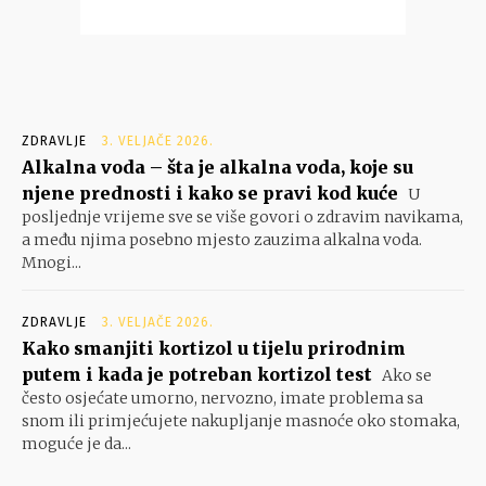
ZDRAVLJE
3. VELJAČE 2026.
Alkalna voda – šta je alkalna voda, koje su
njene prednosti i kako se pravi kod kuće
U
posljednje vrijeme sve se više govori o zdravim navikama,
a među njima posebno mjesto zauzima alkalna voda.
Mnogi...
ZDRAVLJE
3. VELJAČE 2026.
Kako smanjiti kortizol u tijelu prirodnim
putem i kada je potreban kortizol test
Ako se
često osjećate umorno, nervozno, imate problema sa
snom ili primjećujete nakupljanje masnoće oko stomaka,
moguće je da...