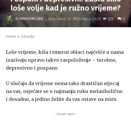
loše volje kad je ružno vrijeme?
-
By
NARODNI LIJEK
525
Ažurirano
13. PROSINCA 2023.
0
Home
Zdravlje
Loše vrijeme, kiša i tmurni oblaci najčešće u nama
izazivaju upravo takvo raspoloženje – turobno,
depresivno i pospano.
U slučaju da vrijeme nema tako drastičan utjecaj
na vas, osjećate se u najmanju ruku melanholično
i dosadno, a jedino želite da vas ostave na miru.
- Google oglasi -