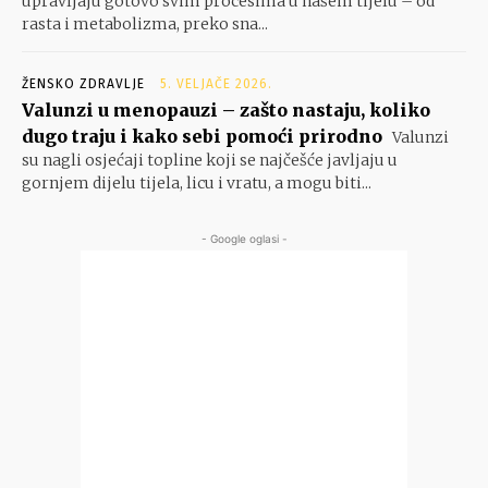
upravljaju gotovo svim procesima u našem tijelu – od
rasta i metabolizma, preko sna...
ŽENSKO ZDRAVLJE
5. VELJAČE 2026.
Valunzi u menopauzi – zašto nastaju, koliko
dugo traju i kako sebi pomoći prirodno
Valunzi
su nagli osjećaji topline koji se najčešće javljaju u
gornjem dijelu tijela, licu i vratu, a mogu biti...
- Google oglasi -