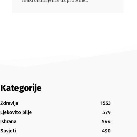
makronutrijenta, uz proteine...
Kategorije
Zdravlje
1553
Ljekovito bilje
579
Ishrana
544
Savjeti
490