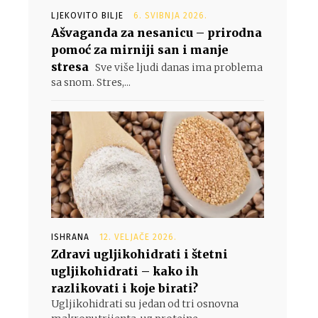
LJEKOVITO BILJE
6. SVIBNJA 2026.
Ašvaganda za nesanicu – prirodna
pomoć za mirniji san i manje
stresa
Sve više ljudi danas ima problema
sa snom. Stres,...
ISHRANA
12. VELJAČE 2026.
Zdravi ugljikohidrati i štetni
ugljikohidrati – kako ih
razlikovati i koje birati?
Ugljikohidrati su jedan od tri osnovna