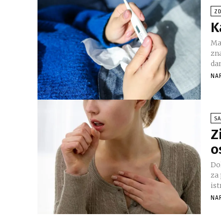
ZD
K
Mal
zn
da
NA
SA
Z
o
Do
za p
is
NA