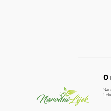
O
Naro
ljek