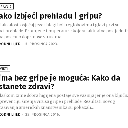
RAVLJE
ako izbjeći prehladu i gripu?
aksalost, osjećaj jeze i blagi bol u zglobovima i glavi prvi su
aci prehlade. Promjene temperature koje su aktualne posljednji
na posebno doprinose virusima,...
RODNI LIJEK
-
5. PROSINCA 2023.
VJETI
ima bez gripe je moguća: Kako da
stanete zdravi?
laskom zime dobra higijena postaje sve važnija jer je ona ključn
revenciju širenja virusa gripe i prehlade. Rezultati novog
traživanja američkih znanstvenika su pokazali...
RODNI LIJEK
-
25. PROSINCA 2016.