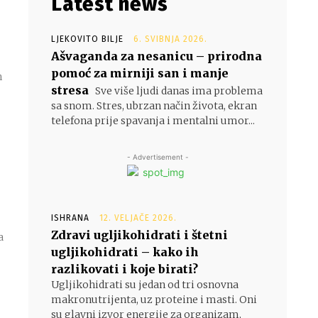
Latest news
LJEKOVITO BILJE
6. SVIBNJA 2026.
Ašvaganda za nesanicu – prirodna
pomoć za mirniji san i manje
h
stresa
Sve više ljudi danas ima problema
sa snom. Stres, ubrzan način života, ekran
telefona prije spavanja i mentalni umor...
- Advertisement -
ISHRANA
12. VELJAČE 2026.
Zdravi ugljikohidrati i štetni
a
ugljikohidrati – kako ih
razlikovati i koje birati?
Ugljikohidrati su jedan od tri osnovna
makronutrijenta, uz proteine i masti. Oni
su glavni izvor energije za organizam,