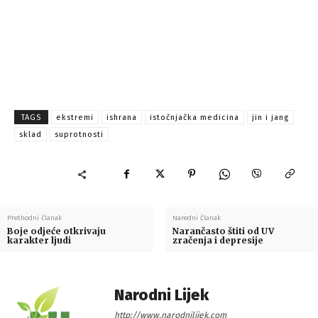
TAGS
ekstremi
ishrana
istočnjačka medicina
jin i jang
sklad
suprotnosti
Prethodni članak
Naredni članak
Boje odjeće otkrivaju
Narančasto štiti od UV
karakter ljudi
zračenja i depresije
Narodni Lijek
http://www.narodnilijek.com