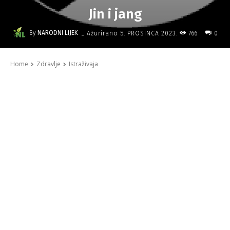
Jin i jang
-
By
NARODNI LIJEK
766
Ažurirano
5. PROSINCA 2023.
0
Home
Zdravlje
Istraživaja