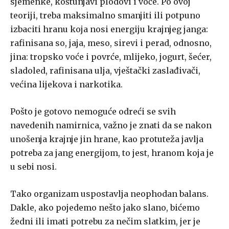
sjemenke, koštunjavi plodovi i voće. Po ovoj
teoriji, treba maksimalno smanjiti ili potpuno
izbaciti hranu koja nosi energiju krajnjeg janga:
rafinisana so, jaja, meso, sirevi i perad, odnosno,
jina: tropsko voće i povrće, mlijeko, jogurt, šećer,
sladoled, rafinisana ulja, vještački zaslađivači,
većina lijekova i narkotika.
Pošto je gotovo nemoguće odreći se svih
navedenih namirnica, važno je znati da se nakon
unošenja krajnje jin hrane, kao protuteža javlja
potreba za jang energijom, to jest, hranom koja je
u sebi nosi.
Tako organizam uspostavlja neophodan balans.
Dakle, ako pojedemo nešto jako slano, bićemo
žedni ili imati potrebu za nečim slatkim, jer je