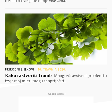
li znali da rak pluća ubije više žena...
PRIRODNI LIJEKOVI
10. TRAVNJA 2020.
Kako rastvoriti tromb
Mnogi zdravstveni problemi u
izvjesnoj mjeri mogu se spriječiti....
- Google oglasi -