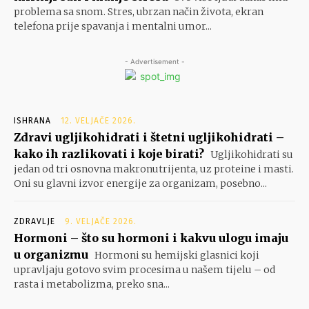
problema sa snom. Stres, ubrzan način života, ekran
telefona prije spavanja i mentalni umor...
- Advertisement -
ISHRANA
12. VELJAČE 2026.
Zdravi ugljikohidrati i štetni ugljikohidrati –
kako ih razlikovati i koje birati?
Ugljikohidrati su
jedan od tri osnovna makronutrijenta, uz proteine i masti.
Oni su glavni izvor energije za organizam, posebno...
ZDRAVLJE
9. VELJAČE 2026.
Hormoni – što su hormoni i kakvu ulogu imaju
u organizmu
Hormoni su hemijski glasnici koji
upravljaju gotovo svim procesima u našem tijelu – od
rasta i metabolizma, preko sna...