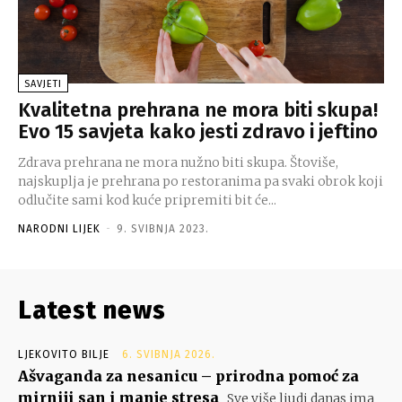
SAVJETI
Kvalitetna prehrana ne mora biti skupa!
Evo 15 savjeta kako jesti zdravo i jeftino
Zdrava prehrana ne mora nužno biti skupa. Štoviše,
najskuplja je prehrana po restoranima pa svaki obrok koji
odlučite sami kod kuće pripremiti bit će...
NARODNI LIJEK
-
9. SVIBNJA 2023.
Latest news
LJEKOVITO BILJE
6. SVIBNJA 2026.
Ašvaganda za nesanicu – prirodna pomoć za
mirniji san i manje stresa
Sve više ljudi danas ima