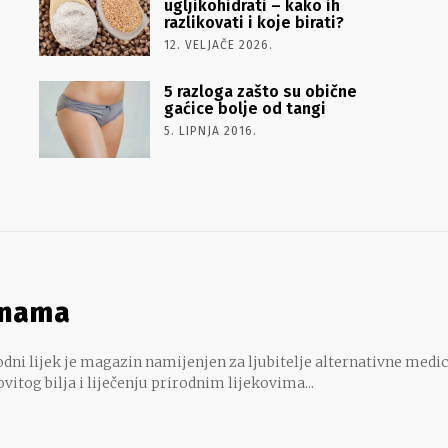
ugljikohidrati – kako ih
razlikovati i koje birati?
12. VELJAČE 2026.
5 razloga zašto su obične
gaćice bolje od tangi
5. LIPNJA 2016.
 nama
dni lijek je magazin namijenjen za ljubitelje alternativne medic
ovitog bilja i liječenju prirodnim lijekovima...