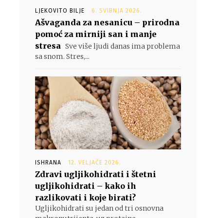
LJEKOVITO BILJE
6. SVIBNJA 2026.
Ašvaganda za nesanicu – prirodna
pomoć za mirniji san i manje
stresa
Sve više ljudi danas ima problema
sa snom. Stres,...
ISHRANA
12. VELJAČE 2026.
Zdravi ugljikohidrati i štetni
ugljikohidrati – kako ih
razlikovati i koje birati?
Ugljikohidrati su jedan od tri osnovna