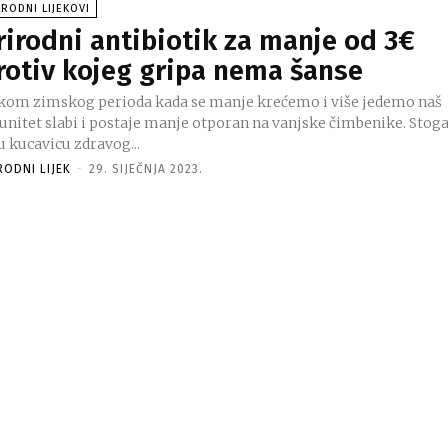
RODNI LIJEKOVI
rirodni antibiotik za manje od 3€
rotiv kojeg gripa nema šanse
kom zimskog perioda kada se manje krećemo i više jedemo naš
unitet slabi i postaje manje otporan na vanjske čimbenike. Stog
u kucavicu zdravog...
RODNI LIJEK
-
29. SIJEČNJA 2023.