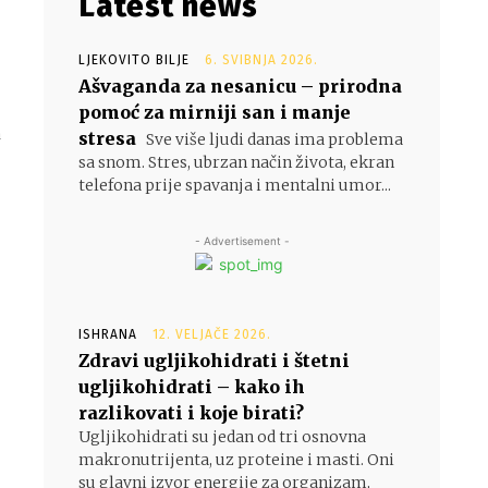
Latest news
LJEKOVITO BILJE
6. SVIBNJA 2026.
Ašvaganda za nesanicu – prirodna
pomoć za mirniji san i manje
a
stresa
Sve više ljudi danas ima problema
sa snom. Stres, ubrzan način života, ekran
telefona prije spavanja i mentalni umor...
- Advertisement -
ISHRANA
12. VELJAČE 2026.
Zdravi ugljikohidrati i štetni
ugljikohidrati – kako ih
razlikovati i koje birati?
Ugljikohidrati su jedan od tri osnovna
makronutrijenta, uz proteine i masti. Oni
su glavni izvor energije za organizam,