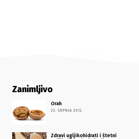
Zanimljivo
Orah
23. SRPNJA 2012.
Zdravi ugljikohidrati i štetni