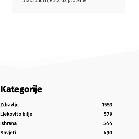
makronutrijenta, uz proteine...
Kategorije
Zdravlje
1553
Ljekovito bilje
579
Ishrana
544
Savjeti
490