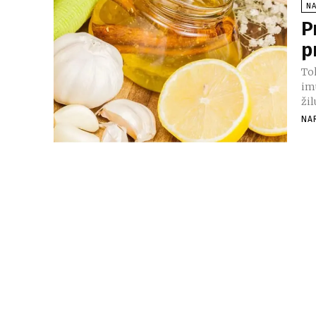
NA
P
p
To
im
žil
NA