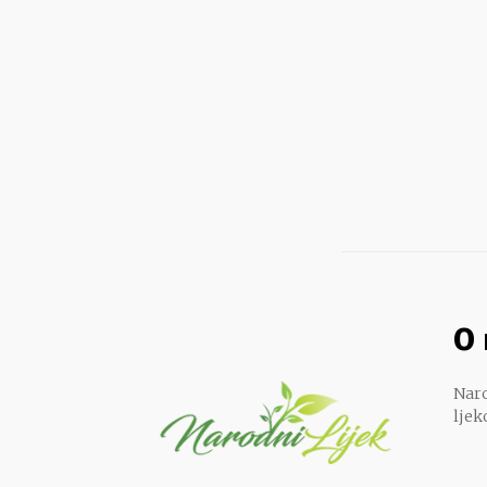
O
Naro
ljek