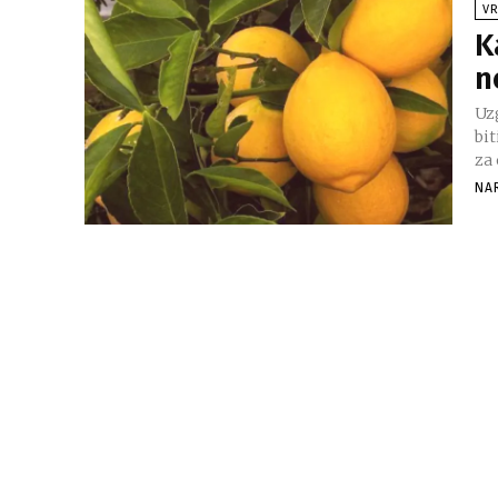
V
K
n
Uz
bit
NA