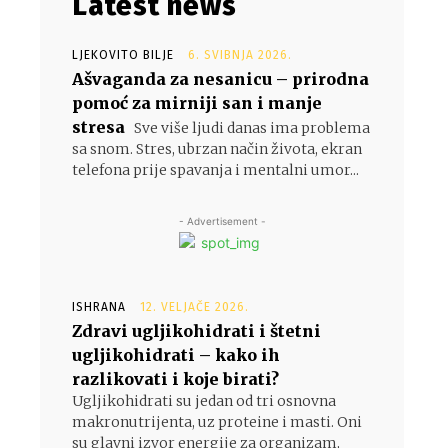
Latest news
LJEKOVITO BILJE
6. SVIBNJA 2026.
Ašvaganda za nesanicu – prirodna
pomoć za mirniji san i manje
stresa
Sve više ljudi danas ima problema
sa snom. Stres, ubrzan način života, ekran
telefona prije spavanja i mentalni umor...
- Advertisement -
ISHRANA
12. VELJAČE 2026.
Zdravi ugljikohidrati i štetni
ugljikohidrati – kako ih
razlikovati i koje birati?
Ugljikohidrati su jedan od tri osnovna
makronutrijenta, uz proteine i masti. Oni
su glavni izvor energije za organizam,