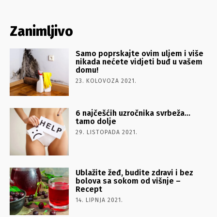
Zanimljivo
Samo poprskajte ovim uljem i više
nikada nećete vidjeti buđ u vašem
domu!
23. KOLOVOZA 2021.
6 najčešćih uzročnika svrbeža…
tamo dolje
29. LISTOPADA 2021.
Ublažite žeđ, budite zdravi i bez
bolova sa sokom od višnje –
Recept
14. LIPNJA 2021.