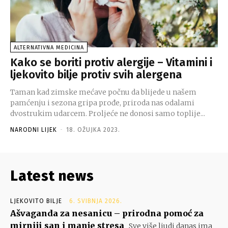
ALTERNATIVNA MEDICINA
Kako se boriti protiv alergije – Vitamini i
ljekovito bilje protiv svih alergena
Taman kad zimske mećave počnu da blijede u našem
pamćenju i sezona gripa prođe, priroda nas odalami
dvostrukim udarcem. Proljeće ne donosi samo toplije...
NARODNI LIJEK
-
18. OŽUJKA 2023.
Latest news
LJEKOVITO BILJE
6. SVIBNJA 2026.
Ašvaganda za nesanicu – prirodna pomoć za
mirniji san i manje stresa
Sve više ljudi danas ima