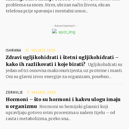
problema sa snom. Stres, ubrzan način života, ekran
telefona prije spavanja i mentalni umor...
- Advertisement -
ISHRANA
12. VELJAČE 2026.
Zdravi ugljikohidrati i štetni ugljikohidrati –
kako ih razlikovati i koje birati?
Ugljikohidrati su
jedan od tri osnovna makronutrijenta, uz proteine i masti.
Oni su glavni izvor energije za organizam, posebno...
ZDRAVLJE
9. VELJAČE 2026.
Hormoni – što su hormoni i kakvu ulogu imaju
u organizmu
Hormoni su hemijski glasnici koji
upravljaju gotovo svim procesima u našem tijelu – od
rasta i metabolizma, preko sna...