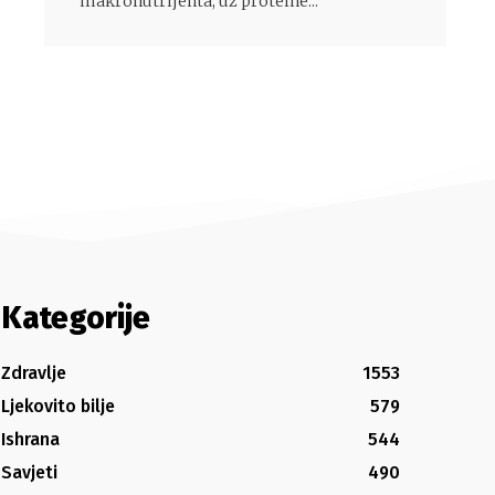
makronutrijenta, uz proteine...
Kategorije
Zdravlje
1553
Ljekovito bilje
579
Ishrana
544
Savjeti
490