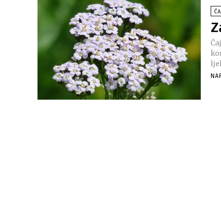
ČA
Z
Čaj
ko
lje
NA