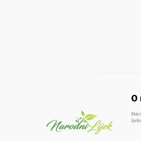
O
Naro
ljek