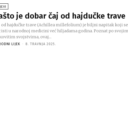
JEVI
ašto je dobar čaj od hajdučke trave
 od hajdučke trave (Achillea millefolium) je biljni napitak koji s
risti u narodnoj medicini već hiljadama godina. Poznat po svoji
kovitim svojstvima, ovaj...
RODNI LIJEK
-
8. TRAVNJA 2025.