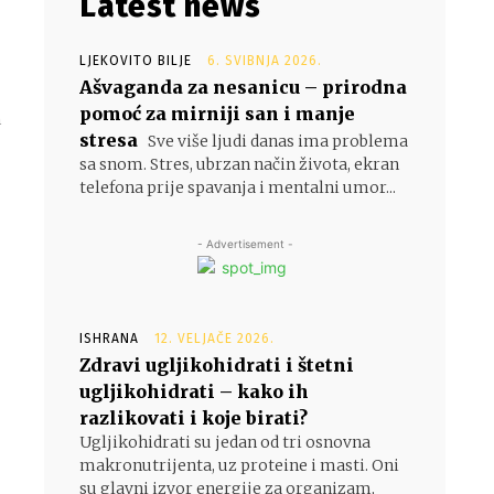
Latest news
LJEKOVITO BILJE
6. SVIBNJA 2026.
Ašvaganda za nesanicu – prirodna
e
pomoć za mirniji san i manje
m
stresa
Sve više ljudi danas ima problema
sa snom. Stres, ubrzan način života, ekran
telefona prije spavanja i mentalni umor...
- Advertisement -
ISHRANA
12. VELJAČE 2026.
Zdravi ugljikohidrati i štetni
ugljikohidrati – kako ih
razlikovati i koje birati?
Ugljikohidrati su jedan od tri osnovna
makronutrijenta, uz proteine i masti. Oni
su glavni izvor energije za organizam,