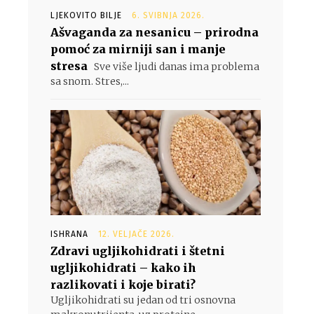
LJEKOVITO BILJE
6. SVIBNJA 2026.
Ašvaganda za nesanicu – prirodna
pomoć za mirniji san i manje
stresa
Sve više ljudi danas ima problema
sa snom. Stres,...
ISHRANA
12. VELJAČE 2026.
Zdravi ugljikohidrati i štetni
ugljikohidrati – kako ih
razlikovati i koje birati?
Ugljikohidrati su jedan od tri osnovna