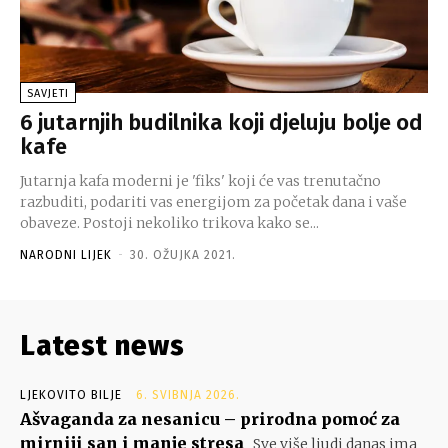
SAVJETI
6 jutarnjih budilnika koji djeluju bolje od
kafe
Jutarnja kafa moderni je 'fiks' koji će vas trenutačno
razbuditi, podariti vas energijom za početak dana i vaše
obaveze. Postoji nekoliko trikova kako se...
NARODNI LIJEK
-
30. OŽUJKA 2021.
Latest news
LJEKOVITO BILJE
6. SVIBNJA 2026.
Ašvaganda za nesanicu – prirodna pomoć za
mirniji san i manje stresa
Sve više ljudi danas ima