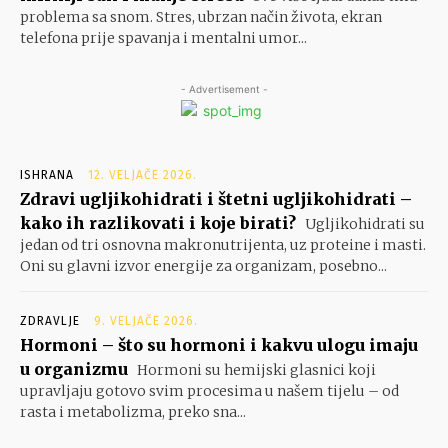
problema sa snom. Stres, ubrzan način života, ekran
telefona prije spavanja i mentalni umor...
- Advertisement -
ISHRANA
12. VELJAČE 2026.
Zdravi ugljikohidrati i štetni ugljikohidrati –
kako ih razlikovati i koje birati?
Ugljikohidrati su
jedan od tri osnovna makronutrijenta, uz proteine i masti.
Oni su glavni izvor energije za organizam, posebno...
ZDRAVLJE
9. VELJAČE 2026.
Hormoni – što su hormoni i kakvu ulogu imaju
u organizmu
Hormoni su hemijski glasnici koji
upravljaju gotovo svim procesima u našem tijelu – od
rasta i metabolizma, preko sna...