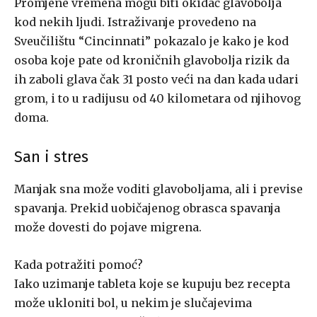
Promjene vremena mogu biti okidač glavobolja
kod nekih ljudi. Istraživanje provedeno na
Sveučilištu “Cincinnati” pokazalo je kako je kod
osoba koje pate od kroničnih glavobolja rizik da
ih zaboli glava čak 31 posto veći na dan kada udari
grom, i to u radijusu od 40 kilometara od njihovog
doma.
San i stres
Manjak sna može voditi glavoboljama, ali i previse
spavanja. Prekid uobičajenog obrasca spavanja
može dovesti do pojave migrena.
Kada potražiti pomoć?
Iako uzimanje tableta koje se kupuju bez recepta
može ukloniti bol, u nekim je slučajevima