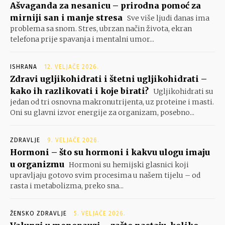
Ašvaganda za nesanicu – prirodna pomoć za
mirniji san i manje stresa
Sve više ljudi danas ima
problema sa snom. Stres, ubrzan način života, ekran
telefona prije spavanja i mentalni umor...
ISHRANA
12. VELJAČE 2026.
Zdravi ugljikohidrati i štetni ugljikohidrati –
kako ih razlikovati i koje birati?
Ugljikohidrati su
jedan od tri osnovna makronutrijenta, uz proteine i masti.
Oni su glavni izvor energije za organizam, posebno...
ZDRAVLJE
9. VELJAČE 2026.
Hormoni – što su hormoni i kakvu ulogu imaju
u organizmu
Hormoni su hemijski glasnici koji
upravljaju gotovo svim procesima u našem tijelu – od
rasta i metabolizma, preko sna...
ŽENSKO ZDRAVLJE
5. VELJAČE 2026.