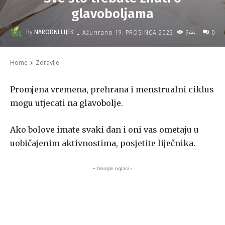
glavoboljama
-
By
NARODNI LIJEK
944
Ažurirano
19. PROSINCA 2023.
0
Home
Zdravlje
Promjena vremena, prehrana i menstrualni ciklus
mogu utjecati na glavobolje.
Ako bolove imate svaki dan i oni vas ometaju u
uobičajenim aktivnostima, posjetite liječnika.
- Google oglasi -