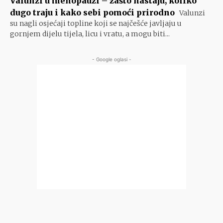
Valunzi u menopauzi – zašto nastaju, koliko
dugo traju i kako sebi pomoći prirodno
Valunzi
su nagli osjećaji topline koji se najčešće javljaju u
gornjem dijelu tijela, licu i vratu, a mogu biti...
- Google oglasi -