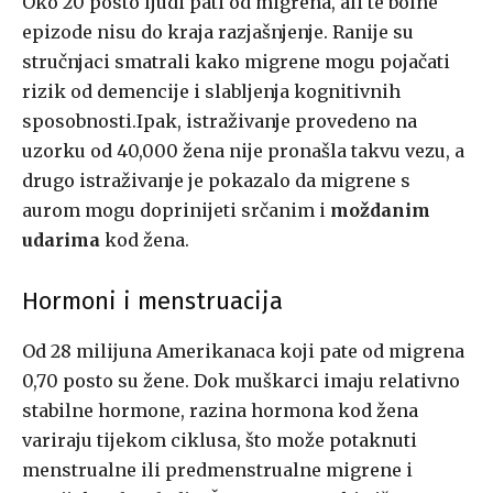
Oko 20 posto ljudi pati od migrena, ali te bolne
epizode nisu do kraja razjašnjenje. Ranije su
stručnjaci smatrali kako migrene mogu pojačati
rizik od demencije i slabljenja kognitivnih
sposobnosti.Ipak, istraživanje provedeno na
uzorku od 40,000 žena nije pronašla takvu vezu, a
drugo istraživanje je pokazalo da migrene s
aurom mogu doprinijeti srčanim i
moždanim
udarima
kod žena.
Hormoni i menstruacija
Od 28 milijuna Amerikanaca koji pate od migrena
0,70 posto su žene. Dok muškarci imaju relativno
stabilne hormone, razina hormona kod žena
variraju tijekom ciklusa, što može potaknuti
menstrualne ili predmenstrualne migrene i