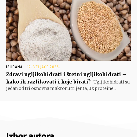
ISHRANA
12. VELJAČE 2026.
Zdravi ugljikohidrati i štetni ugljikohidrati –
kako ih razlikovati i koje birati?
Ugljikohidrati su
jedan od tri osnovna makronutrijenta, uz proteine...
Izbor autora