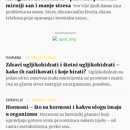
mirniji san i manje stresa
Sve više ljudi danas ima
problema sa snom. Stres, ubrzan način života, ekran
telefona prije spavanja i mentalni umor...
- Advertisement -
ISHRANA
12. VELJAČE 2026.
Zdravi ugljikohidrati i štetni ugljikohidrati –
kako ih razlikovati i koje birati?
Ugljikohidrati su
jedan od tri osnovna makronutrijenta, uz proteine i masti.
Oni su glavni izvor energije za organizam, posebno...
ZDRAVLJE
9. VELJAČE 2026.
Hormoni – što su hormoni i kakvu ulogu imaju
u organizmu
Hormoni su hemijski glasnici koji
upravljaju gotovo svim procesima u našem tijelu – od
rasta i metabolizma, preko sna...