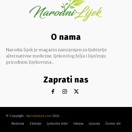
O nama
Narodni lijek je magazin namijenjen za ljubitelje
alternativne medicine, ljekovitog bilja i liječenju
prirodnim lijekovima...
Zaprati nas
© Copyright -
Narodnilijek.com
2024
Naslovna
Zdravlje
Ljekovito bilje
Ishrana
Ljepota
Životni stil