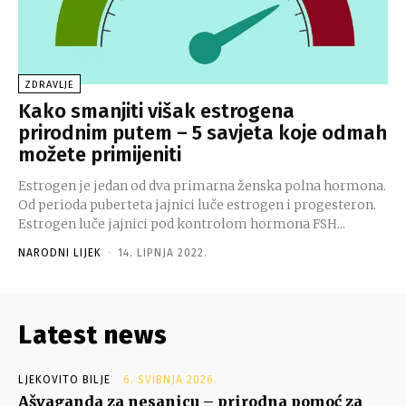
ZDRAVLJE
Kako smanjiti višak estrogena
prirodnim putem – 5 savjeta koje odmah
možete primijeniti
Estrogen je jedan od dva primarna ženska polna hormona.
Od perioda puberteta jajnici luče estrogen i progesteron.
Estrogen luče jajnici pod kontrolom hormona FSH...
NARODNI LIJEK
-
14. LIPNJA 2022.
Latest news
LJEKOVITO BILJE
6. SVIBNJA 2026.
Ašvaganda za nesanicu – prirodna pomoć za