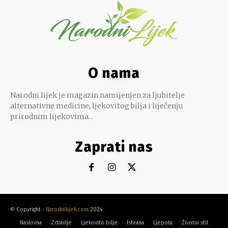
O nama
Narodni lijek je magazin namijenjen za ljubitelje
alternativne medicine, ljekovitog bilja i liječenju
prirodnim lijekovima...
Zaprati nas
© Copyright -
Narodnilijek.com
2024
Naslovna
Zdravlje
Ljekovito bilje
Ishrana
Ljepota
Životni stil