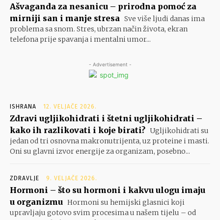
Ašvaganda za nesanicu – prirodna pomoć za
mirniji san i manje stresa
Sve više ljudi danas ima
problema sa snom. Stres, ubrzan način života, ekran
telefona prije spavanja i mentalni umor...
- Advertisement -
ISHRANA
12. VELJAČE 2026.
Zdravi ugljikohidrati i štetni ugljikohidrati –
kako ih razlikovati i koje birati?
Ugljikohidrati su
jedan od tri osnovna makronutrijenta, uz proteine i masti.
Oni su glavni izvor energije za organizam, posebno...
ZDRAVLJE
9. VELJAČE 2026.
Hormoni – što su hormoni i kakvu ulogu imaju
u organizmu
Hormoni su hemijski glasnici koji
upravljaju gotovo svim procesima u našem tijelu – od