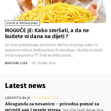
DIJETA & MRŠAVLJENJE
MOGUĆE JE: Kako smršati, a da ne
budete ni dana na dijeti ?
Svi koji pokušavaju smršaviti obično se pitaju kako to
uspijeva vitkim ljudima koji ih okružuju. Možda se služe
ovim savijetima ??? Dok se jedni muče,...
NARODNI LIJEK
-
30. RUJNA 2014.
Latest news
LJEKOVITO BILJE
6. SVIBNJA 2026.
Ašvaganda za nesanicu – prirodna pomoć za
mirniji san i manje stresa
Sve više ljudi danas ima