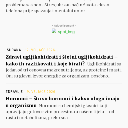
problema sa snom. Stres, ubrzan način života, ekran
telefona prije spavanja i mentalni umor...
- Advertisement -
ISHRANA
12. VELJAČE 2026.
Zdravi ugljikohidrati i štetni ugljikohidrati –
kako ih razlikovati i koje birati?
Ugljikohidrati su
jedan od tri osnovna makronutrijenta, uz proteine i masti.
Oni su glavni izvor energije za organizam, posebno...
ZDRAVLJE
9. VELJAČE 2026.
Hormoni – što su hormoni i kakvu ulogu imaju
u organizmu
Hormoni su hemijski glasnici koji
upravljaju gotovo svim procesima u našem tijelu – od
rasta i metabolizma, preko sna...