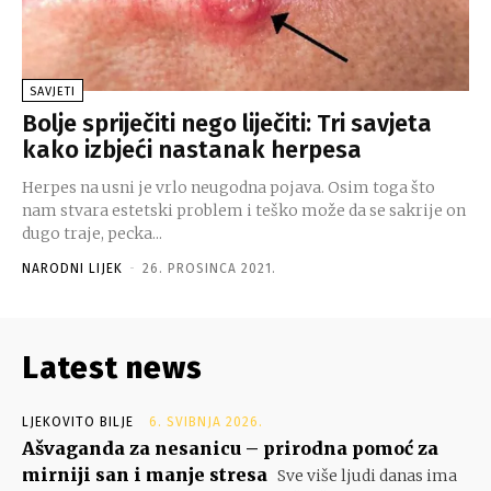
SAVJETI
Bolje spriječiti nego liječiti: Tri savjeta
kako izbjeći nastanak herpesa
Herpes na usni je vrlo neugodna pojava. Osim toga što
nam stvara estetski problem i teško može da se sakrije on
dugo traje, pecka...
NARODNI LIJEK
-
26. PROSINCA 2021.
Latest news
LJEKOVITO BILJE
6. SVIBNJA 2026.
Ašvaganda za nesanicu – prirodna pomoć za
mirniji san i manje stresa
Sve više ljudi danas ima