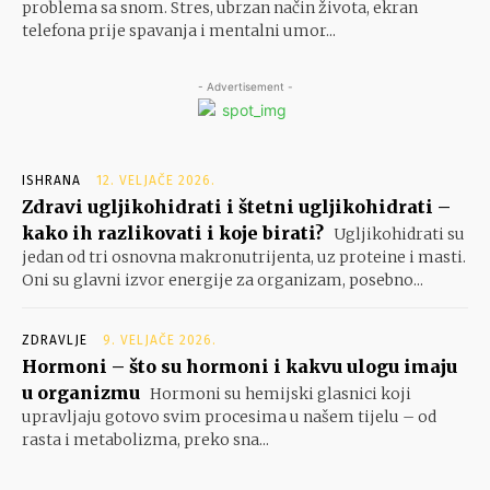
problema sa snom. Stres, ubrzan način života, ekran
telefona prije spavanja i mentalni umor...
- Advertisement -
ISHRANA
12. VELJAČE 2026.
Zdravi ugljikohidrati i štetni ugljikohidrati –
kako ih razlikovati i koje birati?
Ugljikohidrati su
jedan od tri osnovna makronutrijenta, uz proteine i masti.
Oni su glavni izvor energije za organizam, posebno...
ZDRAVLJE
9. VELJAČE 2026.
Hormoni – što su hormoni i kakvu ulogu imaju
u organizmu
Hormoni su hemijski glasnici koji
upravljaju gotovo svim procesima u našem tijelu – od
rasta i metabolizma, preko sna...