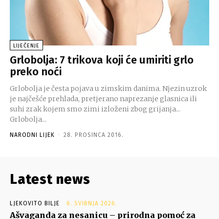
LIJEČENJE
Grlobolja: 7 trikova koji će umiriti grlo
preko noći
Grlobolja je česta pojava u zimskim danima. Njezin uzrok
je najčešće prehlada, pretjerano naprezanje glasnica ili
suhi zrak kojem smo zimi izloženi zbog grijanja...
Grlobolja...
NARODNI LIJEK
-
28. PROSINCA 2016.
Latest news
LJEKOVITO BILJE
6. SVIBNJA 2026.
Ašvaganda za nesanicu – prirodna pomoć za