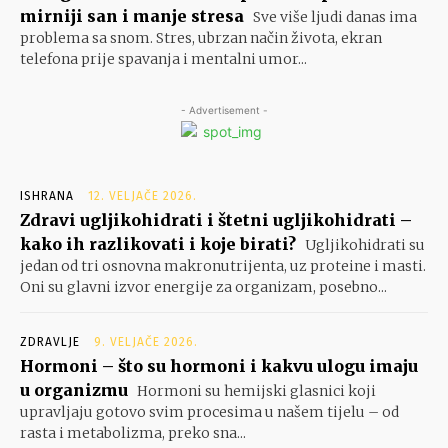
mirniji san i manje stresa
Sve više ljudi danas ima
problema sa snom. Stres, ubrzan način života, ekran
telefona prije spavanja i mentalni umor...
- Advertisement -
ISHRANA
12. VELJAČE 2026.
Zdravi ugljikohidrati i štetni ugljikohidrati –
kako ih razlikovati i koje birati?
Ugljikohidrati su
jedan od tri osnovna makronutrijenta, uz proteine i masti.
Oni su glavni izvor energije za organizam, posebno...
ZDRAVLJE
9. VELJAČE 2026.
Hormoni – što su hormoni i kakvu ulogu imaju
u organizmu
Hormoni su hemijski glasnici koji
upravljaju gotovo svim procesima u našem tijelu – od
rasta i metabolizma, preko sna...