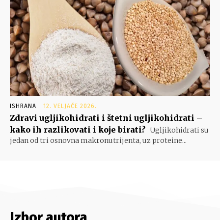
ISHRANA
12. VELJAČE 2026.
Zdravi ugljikohidrati i štetni ugljikohidrati –
kako ih razlikovati i koje birati?
Ugljikohidrati su
jedan od tri osnovna makronutrijenta, uz proteine...
Izbor autora