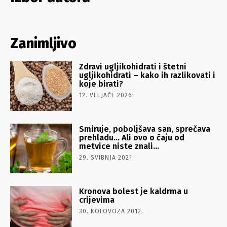
Zanimljivo
Zdravi ugljikohidrati i štetni
ugljikohidrati – kako ih razlikovati i
koje birati?
12. VELJAČE 2026.
Smiruje, poboljšava san, sprečava
prehladu… Ali ovo o čaju od
metvice niste znali…
29. SVIBNJA 2021.
Kronova bolest je kaldrma u
crijevima
30. KOLOVOZA 2012.