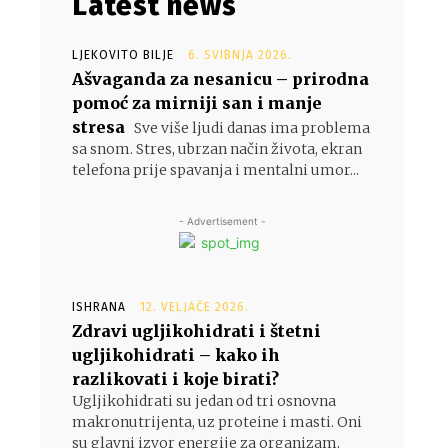
Latest news
LJEKOVITO BILJE
6. SVIBNJA 2026.
Ašvaganda za nesanicu – prirodna
pomoć za mirniji san i manje
stresa
Sve više ljudi danas ima problema
sa snom. Stres, ubrzan način života, ekran
telefona prije spavanja i mentalni umor...
- Advertisement -
ISHRANA
12. VELJAČE 2026.
Zdravi ugljikohidrati i štetni
ugljikohidrati – kako ih
razlikovati i koje birati?
Ugljikohidrati su jedan od tri osnovna
makronutrijenta, uz proteine i masti. Oni
su glavni izvor energije za organizam,