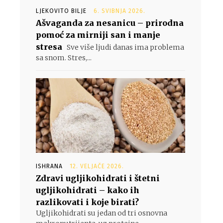
LJEKOVITO BILJE
6. SVIBNJA 2026.
Ašvaganda za nesanicu – prirodna
pomoć za mirniji san i manje
stresa
Sve više ljudi danas ima problema
sa snom. Stres,...
ISHRANA
12. VELJAČE 2026.
Zdravi ugljikohidrati i štetni
ugljikohidrati – kako ih
razlikovati i koje birati?
Ugljikohidrati su jedan od tri osnovna