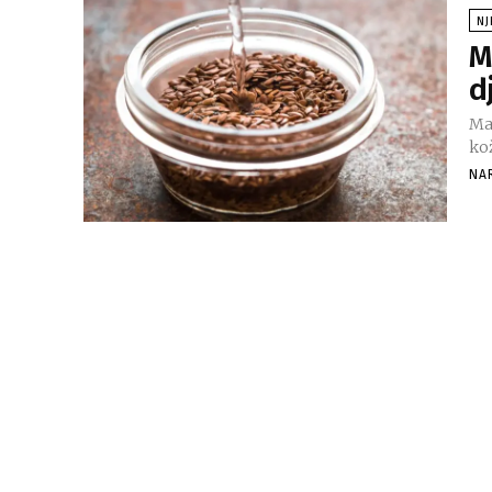
NJ
M
d
Ma
ko
NA