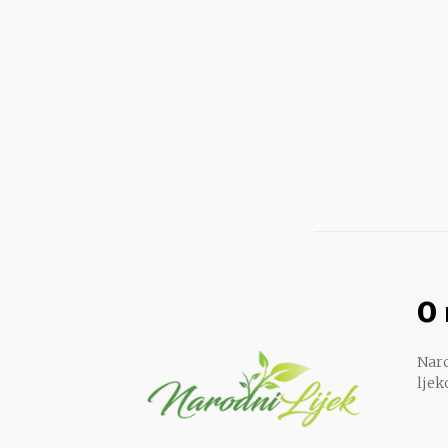
O
Naro
ljek