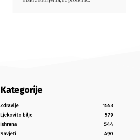
makronutrijenta, uz proteine...
Kategorije
Zdravlje
1553
Ljekovito bilje
579
Ishrana
544
Savjeti
490