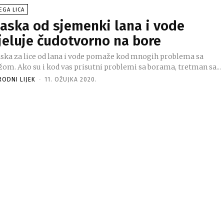
EGA LICA
aska od sjemenki lana i vode
jeluje čudotvorno na bore
ska za lice od lana i vode pomaže kod mnogih problema sa
žom. Ako su i kod vas prisutni problemi sa borama, tretman sa...
RODNI LIJEK
-
11. OŽUJKA 2020.