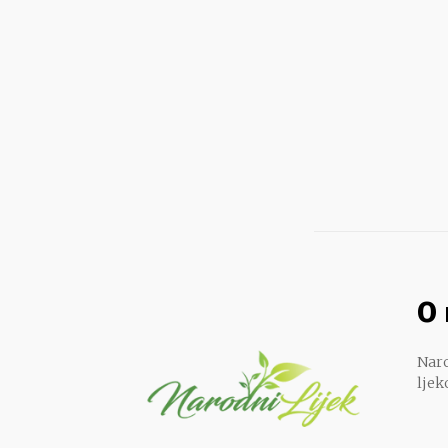
O
Naro
ljek