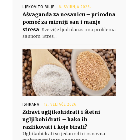
LJEKOVITO BILJE
6. SVIBNJA 2026.
Ašvaganda za nesanicu – prirodna
pomoć za mirniji san i manje
stresa
Sve više ljudi danas ima problema
sa snom. Stres,...
ISHRANA
12. VELJAČE 2026.
Zdravi ugljikohidrati i štetni
ugljikohidrati – kako ih
razlikovati i koje birati?
Ugljikohidrati su jedan od tri osnovna