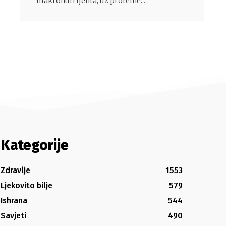
makronutrijenta, uz proteine...
Kategorije
Zdravlje
1553
Ljekovito bilje
579
Ishrana
544
Savjeti
490