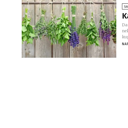
SA
K
Da
ne
kup
NA