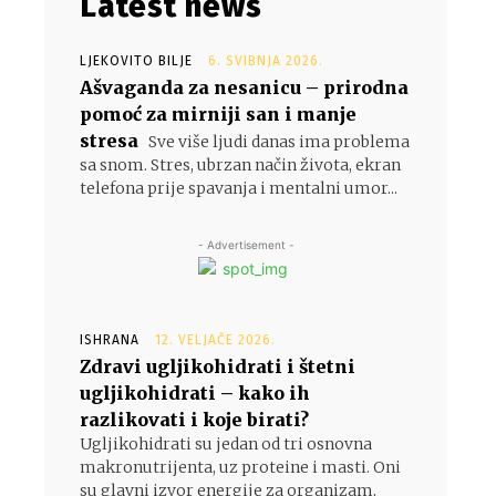
Latest news
LJEKOVITO BILJE
6. SVIBNJA 2026.
Ašvaganda za nesanicu – prirodna
pomoć za mirniji san i manje
stresa
Sve više ljudi danas ima problema
sa snom. Stres, ubrzan način života, ekran
telefona prije spavanja i mentalni umor...
- Advertisement -
ISHRANA
12. VELJAČE 2026.
Zdravi ugljikohidrati i štetni
ugljikohidrati – kako ih
razlikovati i koje birati?
Ugljikohidrati su jedan od tri osnovna
makronutrijenta, uz proteine i masti. Oni
su glavni izvor energije za organizam,