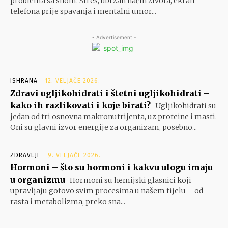
problema sa snom. Stres, ubrzan način života, ekran
telefona prije spavanja i mentalni umor...
- Advertisement -
ISHRANA
12. VELJAČE 2026.
Zdravi ugljikohidrati i štetni ugljikohidrati –
kako ih razlikovati i koje birati?
Ugljikohidrati su
jedan od tri osnovna makronutrijenta, uz proteine i masti.
Oni su glavni izvor energije za organizam, posebno...
ZDRAVLJE
9. VELJAČE 2026.
Hormoni – što su hormoni i kakvu ulogu imaju
u organizmu
Hormoni su hemijski glasnici koji
upravljaju gotovo svim procesima u našem tijelu – od
rasta i metabolizma, preko sna...