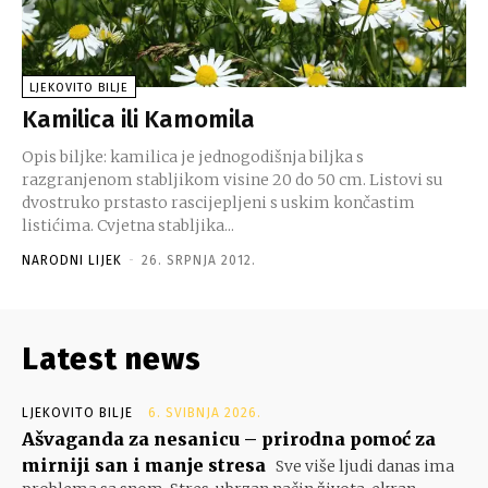
LJEKOVITO BILJE
Kamilica ili Kamomila
Opis biljke: kamilica je jednogodišnja biljka s
razgranjenom stabljikom visine 20 do 50 cm. Listovi su
dvostruko prstasto rascijepljeni s uskim končastim
listićima. Cvjetna stabljika...
NARODNI LIJEK
-
26. SRPNJA 2012.
Latest news
LJEKOVITO BILJE
6. SVIBNJA 2026.
Ašvaganda za nesanicu – prirodna pomoć za
mirniji san i manje stresa
Sve više ljudi danas ima