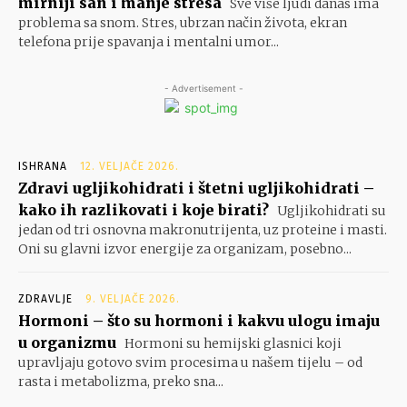
mirniji san i manje stresa
Sve više ljudi danas ima
problema sa snom. Stres, ubrzan način života, ekran
telefona prije spavanja i mentalni umor...
- Advertisement -
ISHRANA
12. VELJAČE 2026.
Zdravi ugljikohidrati i štetni ugljikohidrati –
kako ih razlikovati i koje birati?
Ugljikohidrati su
jedan od tri osnovna makronutrijenta, uz proteine i masti.
Oni su glavni izvor energije za organizam, posebno...
ZDRAVLJE
9. VELJAČE 2026.
Hormoni – što su hormoni i kakvu ulogu imaju
u organizmu
Hormoni su hemijski glasnici koji
upravljaju gotovo svim procesima u našem tijelu – od
rasta i metabolizma, preko sna...