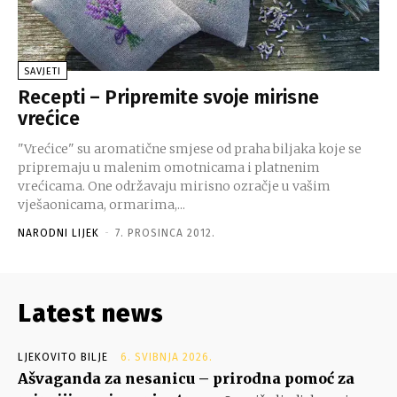
SAVJETI
Recepti – Pripremite svoje mirisne
vrećice
"Vrećice" su aromatične smjese od praha biljaka koje se
pripremaju u malenim omotnicama i platnenim
vrećicama. One održavaju mirisno ozračje u vašim
vješaonicama, ormarima,...
NARODNI LIJEK
-
7. PROSINCA 2012.
Latest news
LJEKOVITO BILJE
6. SVIBNJA 2026.
Ašvaganda za nesanicu – prirodna pomoć za