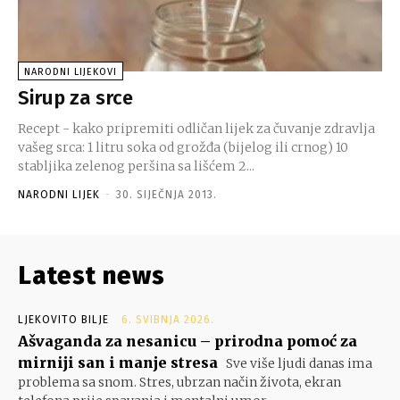
NARODNI LIJEKOVI
Sirup za srce
Recept - kako pripremiti odličan lijek za čuvanje zdravlja
vašeg srca: 1 litru soka od grožđa (bijelog ili crnog) 10
stabljika zelenog peršina sa lišćem 2...
NARODNI LIJEK
-
30. SIJEČNJA 2013.
Latest news
LJEKOVITO BILJE
6. SVIBNJA 2026.
Ašvaganda za nesanicu – prirodna pomoć za
mirniji san i manje stresa
Sve više ljudi danas ima
problema sa snom. Stres, ubrzan način života, ekran