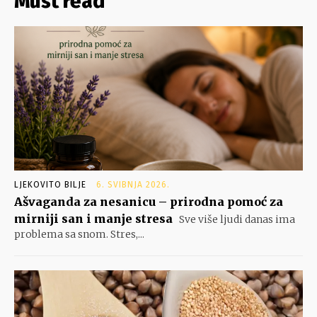
Must read
LJEKOVITO BILJE
6. SVIBNJA 2026.
Ašvaganda za nesanicu – prirodna pomoć za
mirniji san i manje stresa
Sve više ljudi danas ima
problema sa snom. Stres,...