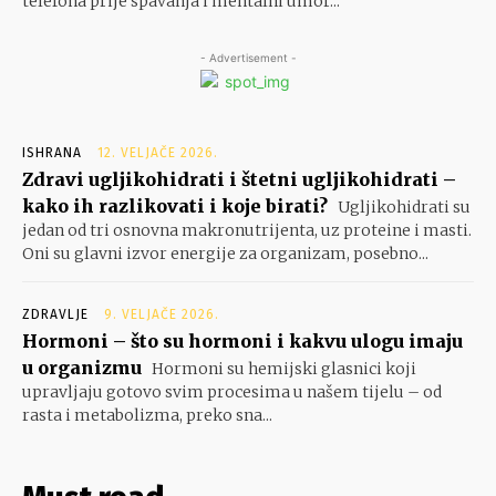
telefona prije spavanja i mentalni umor...
- Advertisement -
ISHRANA
12. VELJAČE 2026.
Zdravi ugljikohidrati i štetni ugljikohidrati –
kako ih razlikovati i koje birati?
Ugljikohidrati su
jedan od tri osnovna makronutrijenta, uz proteine i masti.
Oni su glavni izvor energije za organizam, posebno...
ZDRAVLJE
9. VELJAČE 2026.
Hormoni – što su hormoni i kakvu ulogu imaju
u organizmu
Hormoni su hemijski glasnici koji
upravljaju gotovo svim procesima u našem tijelu – od
rasta i metabolizma, preko sna...