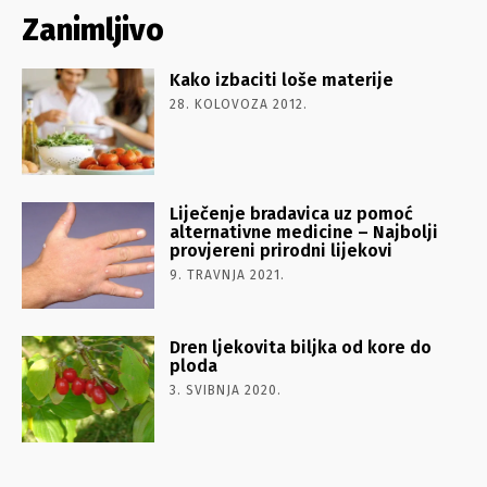
Zanimljivo
Kako izbaciti loše materije
28. KOLOVOZA 2012.
Liječenje bradavica uz pomoć
alternativne medicine – Najbolji
provjereni prirodni lijekovi
9. TRAVNJA 2021.
Dren ljekovita biljka od kore do
ploda
3. SVIBNJA 2020.