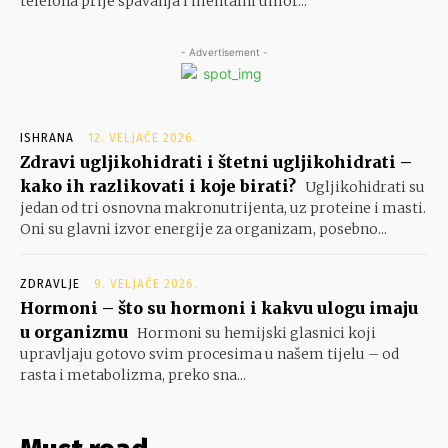
telefona prije spavanja i mentalni umor...
- Advertisement -
ISHRANA
12. VELJAČE 2026.
Zdravi ugljikohidrati i štetni ugljikohidrati –
kako ih razlikovati i koje birati?
Ugljikohidrati su
jedan od tri osnovna makronutrijenta, uz proteine i masti.
Oni su glavni izvor energije za organizam, posebno...
ZDRAVLJE
9. VELJAČE 2026.
Hormoni – što su hormoni i kakvu ulogu imaju
u organizmu
Hormoni su hemijski glasnici koji
upravljaju gotovo svim procesima u našem tijelu – od
rasta i metabolizma, preko sna...