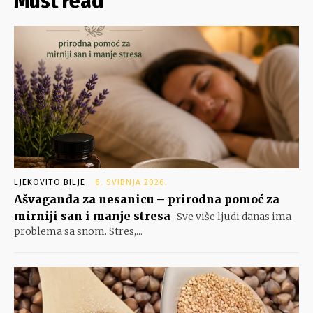
Must read
LJEKOVITO BILJE
6. SVIBNJA 2026.
Ašvaganda za nesanicu – prirodna pomoć za
mirniji san i manje stresa
Sve više ljudi danas ima
problema sa snom. Stres,...