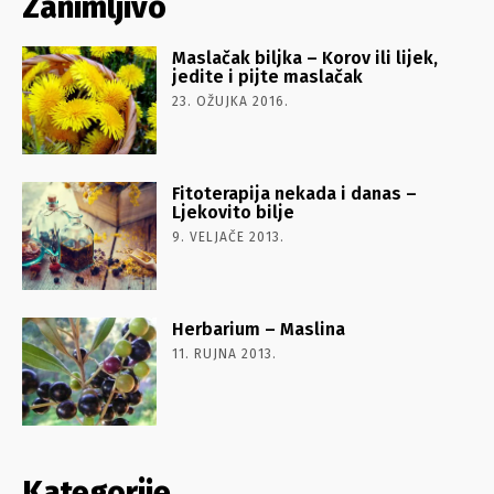
Zanimljivo
Maslačak biljka – Korov ili lijek,
jedite i pijte maslačak
23. OŽUJKA 2016.
Fitoterapija nekada i danas –
Ljekovito bilje
9. VELJAČE 2013.
Herbarium – Maslina
11. RUJNA 2013.
Kategorije