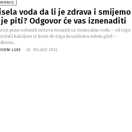
AMIRNICE
isela voda da li je zdrava i smijemo
i je piti? Odgovor će vas iznenaditi
stoji puno urbanih mitova vezanih uz mineralnu vodu – od toga
izvlači kalcijum iz kosti do toga da uništava zubnu gleđ –
đutim,...
RODNI LIJEK
-
20. VELJAČE 2022.