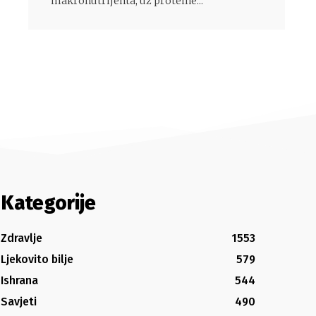
makronutrijenta, uz proteine...
Kategorije
Zdravlje
1553
Ljekovito bilje
579
Ishrana
544
Savjeti
490