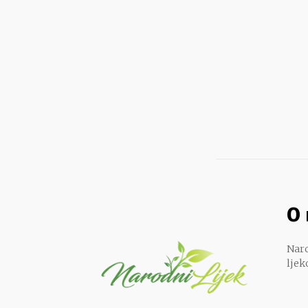
O
Naro
ljek