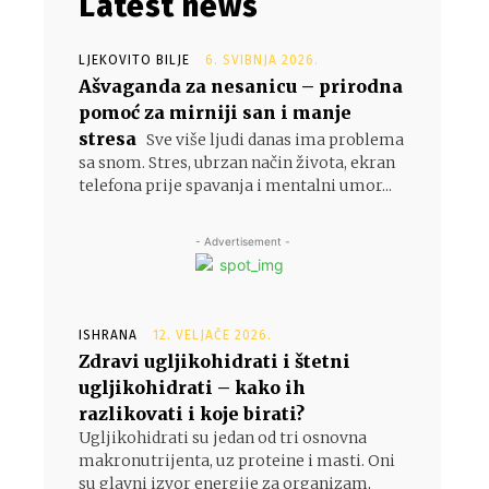
Latest news
LJEKOVITO BILJE
6. SVIBNJA 2026.
Ašvaganda za nesanicu – prirodna
pomoć za mirniji san i manje
stresa
Sve više ljudi danas ima problema
sa snom. Stres, ubrzan način života, ekran
telefona prije spavanja i mentalni umor...
- Advertisement -
ISHRANA
12. VELJAČE 2026.
Zdravi ugljikohidrati i štetni
ugljikohidrati – kako ih
razlikovati i koje birati?
Ugljikohidrati su jedan od tri osnovna
makronutrijenta, uz proteine i masti. Oni
su glavni izvor energije za organizam,