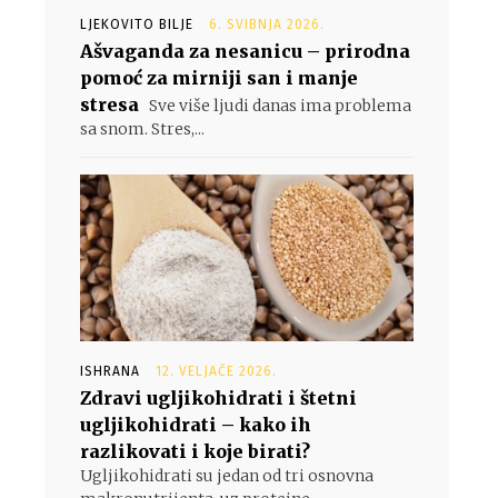
LJEKOVITO BILJE
6. SVIBNJA 2026.
Ašvaganda za nesanicu – prirodna
pomoć za mirniji san i manje
stresa
Sve više ljudi danas ima problema
sa snom. Stres,...
ISHRANA
12. VELJAČE 2026.
Zdravi ugljikohidrati i štetni
ugljikohidrati – kako ih
razlikovati i koje birati?
Ugljikohidrati su jedan od tri osnovna