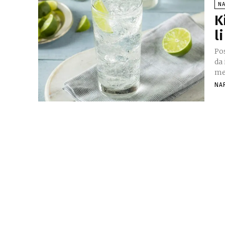
N
K
l
Po
da 
me
NA