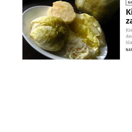
N
K
z
Kis
da
Sla
NA