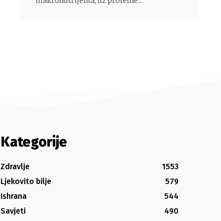
makronutrijenta, uz proteine...
Kategorije
Zdravlje
1553
Ljekovito bilje
579
Ishrana
544
Savjeti
490