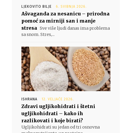
LJEKOVITO BILJE
6. SVIBNJA 2026.
Ašvaganda za nesanicu – prirodna
pomoć za mirniji san i manje
stresa
Sve više ljudi danas ima problema
sa snom. Stres,...
ISHRANA
12. VELJAČE 2026.
Zdravi ugljikohidrati i štetni
ugljikohidrati – kako ih
razlikovati i koje birati?
Ugljikohidrati su jedan od tri osnovna