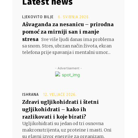
Latest news
LJEKOVITO BILJE
6. SVIBNJA 2026.
Ašvaganda za nesanicu – prirodna
pomoć za mirniji san i manje
stresa
Sve više ljudi danas ima problema
sa snom. Stres, ubrzan način života, ekran
telefona prije spavanja i mentalni umor...
- Advertisement -
ISHRANA
12. VELJAČE 2026.
Zdravi ugljikohidrati i štetni
ugljikohidrati – kako ih
razlikovati i koje birati?
Ugljikohidrati su jedan od tri osnovna
makronutrijenta, uz proteine i masti. Oni
su glavni izvor energije za organizam,