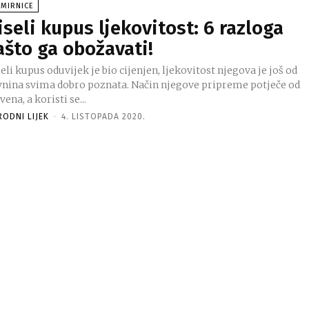
AMIRNICE
iseli kupus ljekovitost: 6 razloga
ašto ga obožavati!
eli kupus oduvijek je bio cijenjen, ljekovitost njegova je još od
vnina svima dobro poznata. Način njegove pripreme potječe od
vena, a koristi se...
RODNI LIJEK
-
4. LISTOPADA 2020.