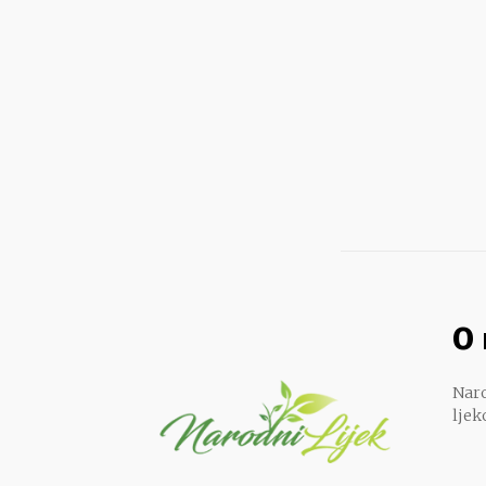
O
Naro
ljek