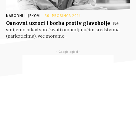
NARODNI LIJEKOVI
30. PROSINCA 2014.
Osnovni uzroci i borba protiv glavobolje
Ne
smijemo nikad sprečavati omamljujućim sredstvima
(narkoticima), već moramo...
- Google oglasi -