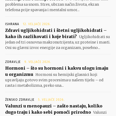
problema sa snom. Stres, ubrzan način života, ekran
telefona prije spavanja i mentalni umor...
ISHRANA
12. VELJAČE 2026.
Zdravi ugljikohidrati i štetni ugljikohidrati –
kako ih razlikovati i koje birati?
Ugljikohidrati su
jedan od tri osnovna makronutrijenta, uz proteine i masti.
Oni su glavni izvor energije za organizam, posebno...
ZDRAVLJE
9. VELJAČE 2026.
Hormoni – što su hormoni i kakvu ulogu imaju
u organizmu
Hormoni su hemijski glasnici koji
upravljaju gotovo svim procesima u našem tijelu – od
rasta i metabolizma, preko sna...
ŽENSKO ZDRAVLJE
5. VELJAČE 2026.
Valunzi u menopauzi – zašto nastaju, koliko
dugo traju i kako sebi pomoći prirodno
Valunzi