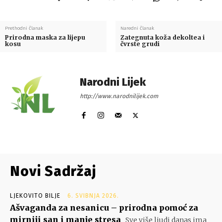
Prethodni članak
Naredni članak
Prirodna maska za lijepu
Zategnuta koža dekoltea i
kosu
čvrste grudi
Narodni Lijek
http://www.narodnilijek.com
Novi Sadržaj
LJEKOVITO BILJE
6. SVIBNJA 2026.
Ašvaganda za nesanicu – prirodna pomoć za
mirniji san i manje stresa
Sve više ljudi danas ima