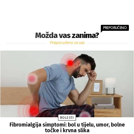
PREPORUČENO
Možda vas zanima?
Preporučeno za vas
BOLESTI
Fibromialgija simptomi: bol u tijelu, umor, bolne
točke i krvna slika