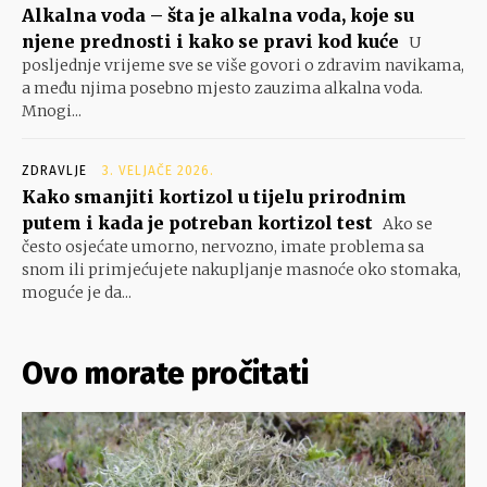
Alkalna voda – šta je alkalna voda, koje su
njene prednosti i kako se pravi kod kuće
U
posljednje vrijeme sve se više govori o zdravim navikama,
a među njima posebno mjesto zauzima alkalna voda.
Mnogi...
ZDRAVLJE
3. VELJAČE 2026.
Kako smanjiti kortizol u tijelu prirodnim
putem i kada je potreban kortizol test
Ako se
često osjećate umorno, nervozno, imate problema sa
snom ili primjećujete nakupljanje masnoće oko stomaka,
moguće je da...
Ovo morate pročitati