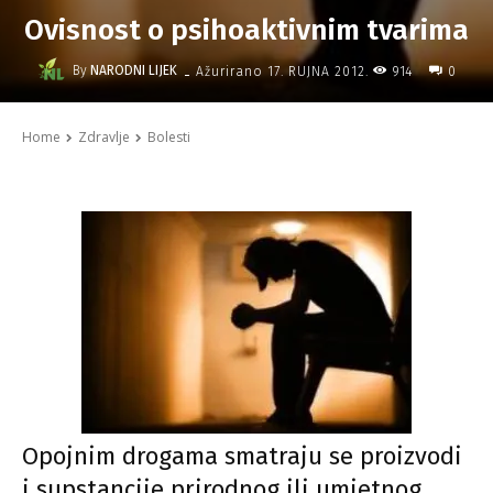
Ovisnost o psihoaktivnim tvarima
-
By
NARODNI LIJEK
914
Ažurirano
17. RUJNA 2012.
0
Home
Zdravlje
Bolesti
Opojnim drogama smatraju se proizvodi
i supstancije prirodnog ili umjetnog