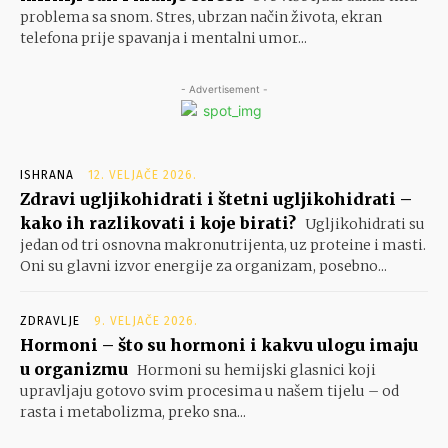
problema sa snom. Stres, ubrzan način života, ekran
telefona prije spavanja i mentalni umor...
- Advertisement -
ISHRANA
12. VELJAČE 2026.
Zdravi ugljikohidrati i štetni ugljikohidrati –
kako ih razlikovati i koje birati?
Ugljikohidrati su
jedan od tri osnovna makronutrijenta, uz proteine i masti.
Oni su glavni izvor energije za organizam, posebno...
ZDRAVLJE
9. VELJAČE 2026.
Hormoni – što su hormoni i kakvu ulogu imaju
u organizmu
Hormoni su hemijski glasnici koji
upravljaju gotovo svim procesima u našem tijelu – od
rasta i metabolizma, preko sna...