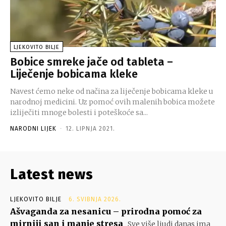
LJEKOVITO BILJE
Bobice smreke jače od tableta –
Liječenje bobicama kleke
Navest ćemo neke od načina za liječenje bobicama kleke u
narodnoj medicini. Uz pomoć ovih malenih bobica možete
izliječiti mnoge bolesti i poteškoće sa...
NARODNI LIJEK
-
12. LIPNJA 2021.
Latest news
LJEKOVITO BILJE
6. SVIBNJA 2026.
Ašvaganda za nesanicu – prirodna pomoć za
mirniji san i manje stresa
Sve više ljudi danas ima