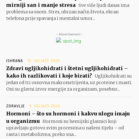
mirniji san i manje stresa
Sve više ljudi danas ima
problema sa snom. Stres, ubrzan način života, ekran
telefona prije spavanja i mentalni umor...
- Advertisement -
ISHRANA
12. VELJAČE 2026.
Zdravi ugljikohidrati i štetni ugljikohidrati –
kako ih razlikovati i koje birati?
Ugljikohidrati su
jedan od tri osnovna makronutrijenta, uz proteine i masti.
Oni su glavni izvor energije za organizam, posebno...
ZDRAVLJE
9. VELJAČE 2026.
Hormoni – što su hormoni i kakvu ulogu imaju
u organizmu
Hormoni su hemijski glasnici koji
upravljaju gotovo svim procesima u našem tijelu – od
rasta i metabolizma, preko sna...