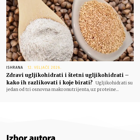
ISHRANA
12. VELJAČE 2026.
Zdravi ugljikohidrati i štetni ugljikohidrati –
kako ih razlikovati i koje birati?
Ugljikohidrati su
jedan od tri osnovna makronutrijenta, uz proteine...
Izbor autora