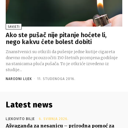
SAVJETI
Ako ste pušač nije pitanje hoćete li,
nego kakvu ćete bolest dobiti
Znanstvenici su otkrili da pušenje jedne kutije cigareta
dnevno može prouzročiti 150 štetnih promjena godišnje
na stanicama pluća pušača. To je otkriće izvedeno iz
studije...
NARODNI LIJEK
-
11. STUDENOGA 2016.
Latest news
LJEKOVITO BILJE
6. SVIBNJA 2026.
Ašvaganda za nesanicu – prirodna pomoć za