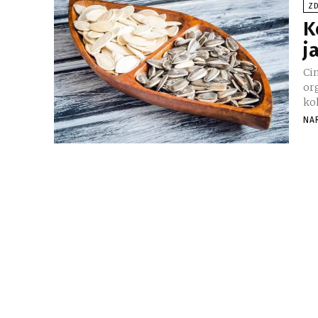
ZD
K
j
Ci
or
kol
NA