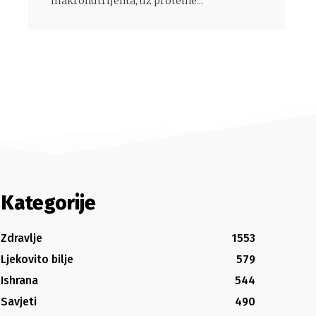
makronutrijenta, uz proteine...
Kategorije
Zdravlje
1553
Ljekovito bilje
579
Ishrana
544
Savjeti
490