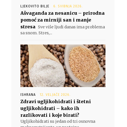
LJEKOVITO BILJE
6. SVIBNJA 2026.
Ašvaganda za nesanicu – prirodna
pomoć za mirniji san i manje
stresa
Sve više ljudi danas ima problema
sa snom. Stres,...
ISHRANA
12. VELJAČE 2026.
Zdravi ugljikohidrati i štetni
ugljikohidrati – kako ih
razlikovati i koje birati?
Ugljikohidrati su jedan od tri osnovna