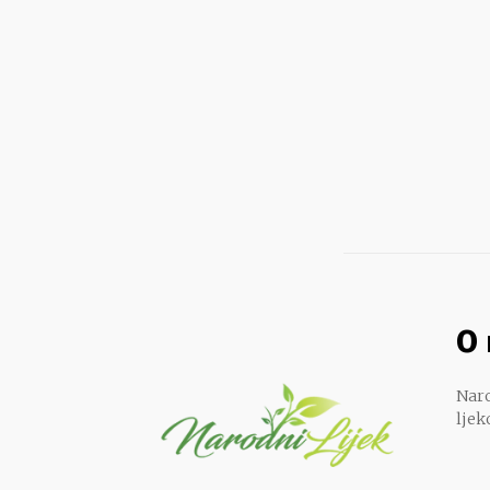
O
Naro
ljek