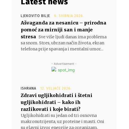
Latest news
LJEKOVITO BILJE
6. SVIBNJA 2026.
Ašvaganda za nesanicu – prirodna
pomoć za mirniji san i manje
stresa
Sve više ljudi danas ima problema
sa snom. Stres, ubrzan način života, ekran
telefona prije spavanja i mentalni umor...
- Advertisement -
ISHRANA
12. VELJAČE 2026.
Zdravi ugljikohidrati i štetni
ugljikohidrati – kako ih
razlikovati i koje birati?
Ugljikohidrati su jedan od tri osnovna
makronutrijenta, uz proteine i masti. Oni
su glavni izvor energije za organizam,