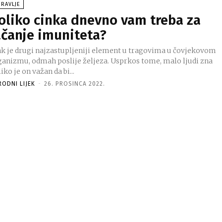
RAVLJE
oliko cinka dnevno vam treba za
ačanje imuniteta?
nk je drugi najzastupljeniji element u tragovima u čovjekovom
ganizmu, odmah poslije željeza. Usprkos tome, malo ljudi zna
iko je on važan da bi...
RODNI LIJEK
-
26. PROSINCA 2022.