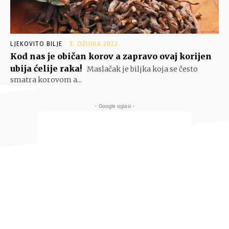
LJEKOVITO BILJE
3. OŽUJKA 2022.
Kod nas je običan korov a zapravo ovaj korijen
ubija ćelije raka!
Maslačak je biljka koja se često
smatra korovom a...
- Google oglasi -