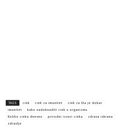
TAGS
cink
cink za imunitet
cink za šta je dobar
imunitet
kako nadoknaditi cink u organizmu
Koliko cinka dnevno
prirodni izvori cinka
zdrava ishrana
zdravlje