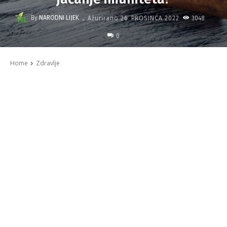
-
By
NARODNI LIJEK
3048
Ažurirano
26. PROSINCA 2022.
0
Home
Zdravlje