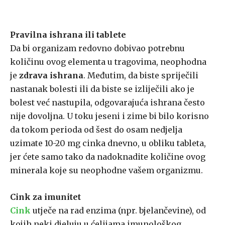
Pravilna ishrana ili tablete
Da bi organizam redovno dobivao potrebnu
količinu ovog elementa u tragovima, neophodna
je
zdrava
ishrana
. Međutim, da biste spriječili
nastanak bolesti ili da biste se izliječili ako je
bolest već nastupila, odgovarajuća ishrana često
nije dovoljna. U toku jeseni i zime bi bilo korisno
da tokom perioda od šest do osam nedjelja
uzimate 10-20 mg cinka dnevno, u obliku tableta,
jer ćete samo tako da nadoknadite količine ovog
minerala koje su neophodne vašem organizmu.
Cink za imunitet
Cink
utječe na rad enzima (npr. bjelančevine), od
kojih neki djeluju u ćelijama imunološkog