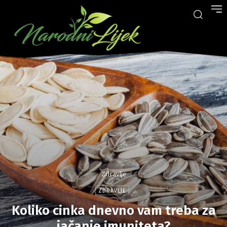
Zdravlje
ZDRAVLJE
Koliko cinka dnevno vam treba za
jačanje imuniteta?