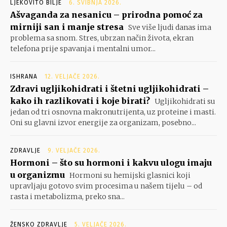
LJEKOVITO BILJE
6. SVIBNJA 2026.
Ašvaganda za nesanicu – prirodna pomoć za
mirniji san i manje stresa
Sve više ljudi danas ima
problema sa snom. Stres, ubrzan način života, ekran
telefona prije spavanja i mentalni umor...
ISHRANA
12. VELJAČE 2026.
Zdravi ugljikohidrati i štetni ugljikohidrati –
kako ih razlikovati i koje birati?
Ugljikohidrati su
jedan od tri osnovna makronutrijenta, uz proteine i masti.
Oni su glavni izvor energije za organizam, posebno...
ZDRAVLJE
9. VELJAČE 2026.
Hormoni – što su hormoni i kakvu ulogu imaju
u organizmu
Hormoni su hemijski glasnici koji
upravljaju gotovo svim procesima u našem tijelu – od
rasta i metabolizma, preko sna...
ŽENSKO ZDRAVLJE
5. VELJAČE 2026.