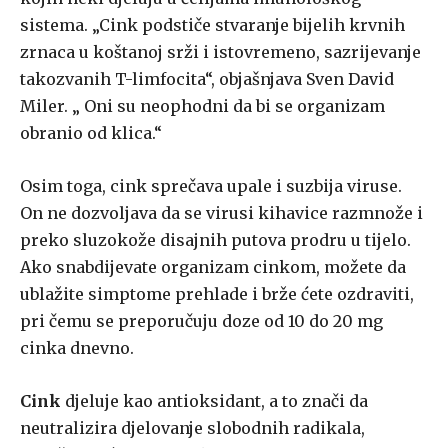
sistema. „Cink podstiče stvaranje bijelih krvnih
zrnaca u koštanoj srži i istovremeno, sazrijevanje
takozvanih T-limfocita“, objašnjava Sven David
Miler. „ Oni su neophodni da bi se organizam
obranio od klica.“
Osim toga, cink sprečava upale i suzbija viruse.
On ne dozvoljava da se virusi kihavice razmnože i
preko sluzokože disajnih putova prodru u tijelo.
Ako snabdijevate organizam cinkom, možete da
ublažite simptome prehlade i brže ćete ozdraviti,
pri čemu se preporučuju doze od 10 do 20 mg
cinka dnevno.
Cink
djeluje kao antioksidant, a to znači da
neutralizira djelovanje slobodnih radikala,