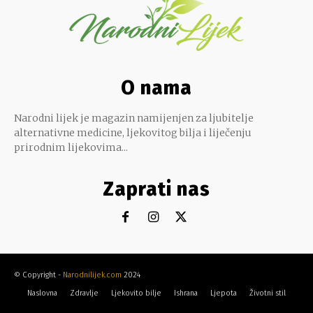
O nama
Narodni lijek je magazin namijenjen za ljubitelje
alternativne medicine, ljekovitog bilja i liječenju
prirodnim lijekovima...
Zaprati nas
© Copyright -
Narodnilijek.com
2024
Naslovna
Zdravlje
Ljekovito bilje
Ishrana
Ljepota
Životni stil