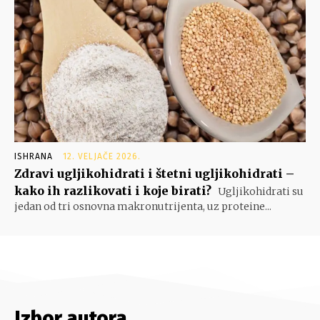
ISHRANA
12. VELJAČE 2026.
Zdravi ugljikohidrati i štetni ugljikohidrati –
kako ih razlikovati i koje birati?
Ugljikohidrati su
jedan od tri osnovna makronutrijenta, uz proteine...
Izbor autora