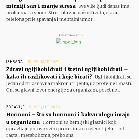
mirniji san i manje stresa
Sve više ljudi danas ima
problema sa snom. Stres, ubrzan način života, ekran
telefona prije spavanja i mentalni umor...
- Advertisement -
ISHRANA
12. VELJAČE 2026.
Zdravi ugljikohidrati i štetni ugljikohidrati –
kako ih razlikovati i koje birati?
Ugljikohidrati su
jedan od tri osnovna makronutrijenta, uz proteine i masti.
Oni su glavni izvor energije za organizam, posebno...
ZDRAVLJE
9. VELJAČE 2026.
Hormoni – što su hormoni i kakvu ulogu imaju
u organizmu
Hormoni su hemijski glasnici koji
upravljaju gotovo svim procesima u našem tijelu – od
rasta i metabolizma, preko sna...