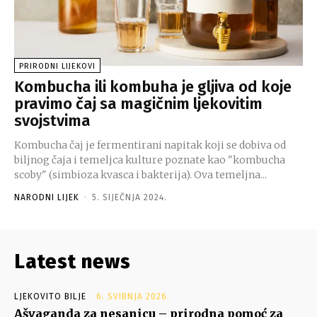
PRIRODNI LIJEKOVI
Kombucha ili kombuha je gljiva od koje
pravimo čaj sa magičnim ljekovitim
svojstvima
Kombucha čaj je fermentirani napitak koji se dobiva od
biljnog čaja i temeljca kulture poznate kao "kombucha
scoby" (simbioza kvasca i bakterija). Ova temeljna...
NARODNI LIJEK
-
5. SIJEČNJA 2024.
Latest news
LJEKOVITO BILJE
6. SVIBNJA 2026.
Ašvaganda za nesanicu – prirodna pomoć za