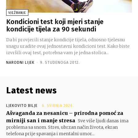
VJEŽBANJE
Kondicioni test koji mjeri stanje
kondicije tijela za 90 sekundi
Da bi provjerili stanje kondicije tijela, odnosno tjelesnu
snagu uradite ovaj jednostavni kondicioni test. Kako biste
izvršili ovaj test, potrebna vam je jedna stolica...
NARODNI LIJEK
-
9. STUDENOGA 2012.
Latest news
LJEKOVITO BILJE
6. SVIBNJA 2026.
Ašvaganda za nesanicu – prirodna pomoć za
mirniji san i manje stresa
Sve više ljudi danas ima
problema sa snom. Stres, ubrzan način života, ekran
telefona prije spavanja i mentalni umor...