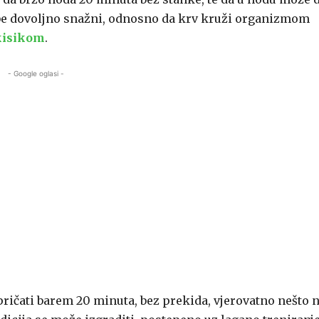
obe dovoljno snažni, odnosno da krv kruži organizmom
kisikom
.
- Google oglasi -
 pričati barem 20 minuta, bez prekida, vjerovatno nešto n