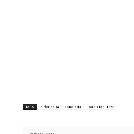
TAGS
cirkulacija
kondicija
kondicioni test