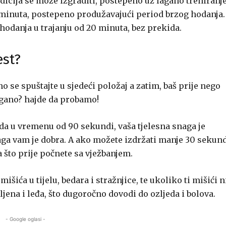
dicija se može izgraditi, postepeno uz lagano treniranje
 minuta, postepeno produžavajući period brzog hodanja.
odanja u trajanju od 20 minuta, bez prekida.
est?
o se spuštajte u sjedeći položaj a zatim, baš prije nego
lagano? hajde da probamo!
da u vremenu od 90 sekundi, vaša tjelesna snaga je
ga vam je dobra. A ako možete izdržati manje 30 sekund
a što prije počnete sa vježbanjem.
šića u tijelu, bedara i stražnjice, te ukoliko ti mišići n
jena i leđa, što dugoročno dovodi do ozljeda i bolova.
- Google oglasi -