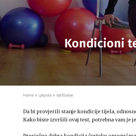
Kondicioni te
Home
Ljepota
Vježbanje
Da bi provjerili stanje kondicije tijela, odnos
Kako biste izvršili ovaj test, potrebna vam je 
Prosječno dobra kondicija čovjeku omogućava 