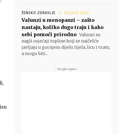
.
ŽENSKO ZDRAVLJE
5. VELJAČE 2026.
Valunzi u menopauzi – zašto
nastaju, koliko dugo traju i kako
sebi pomoći prirodno
Valunzi su
nagli osjećaji topline koji se najčešće
javljaju u gornjem dijelu tijela, licu i vratu,
a mogu biti...
- Google oglasi -
i,
isu