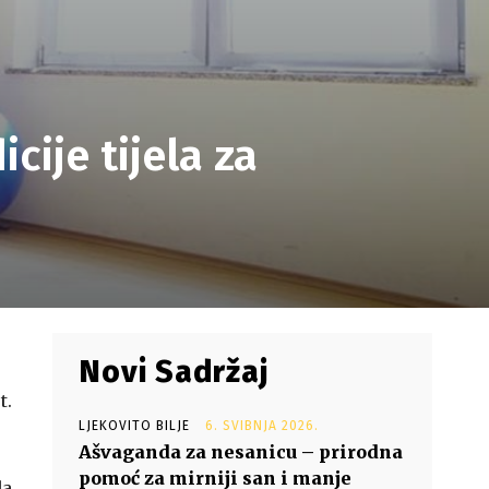
cije tijela za
Novi Sadržaj
t.
LJEKOVITO BILJE
6. SVIBNJA 2026.
Ašvaganda za nesanicu – prirodna
pomoć za mirniji san i manje
da