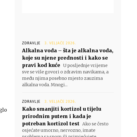
ZDRAVLJE
3. VELJAČE 2026.
Alkalna voda – šta je alkalna voda,
koje su njene prednosti i kako se
pravi kod kuće
U posljednje vrijeme
sve se više govori o zdravim navikama, a
među njima posebno mjesto zauzima
alkalna voda. Mnogi...
ZDRAVLJE
3. VELJAČE 2026.
Kako smanjiti kortizol u tijelu
glo
prirodnim putem i kada je
potreban kortizol test
Ako se često
osjećate umorno, nervozno, imate
problema sa snom ili primjećujete