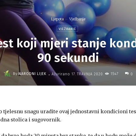
Ljepota
Vježbanje
VJEŽBANJE
st koji mjeri stanje kondi
90 sekundi
-
By
NARODNI LIJEK
1547
Ažurirano
17. TRAVNJA 2020.
0
no tjelesnu snagu uradite ovaj jednostavni kondicioni tes
jedna stolica i sugovornik.
da brzo hoda 20 minuta bez stanke, te da u hodu može 