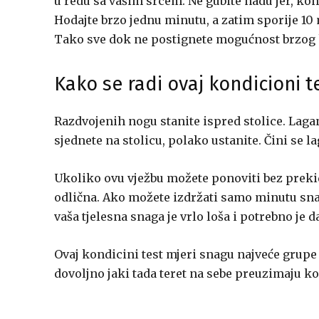
u redu sa vašim srcem. Ne gubite nadu jer, kon
Hodajte brzo jednu minutu, a zatim sporije 10
Tako sve dok ne postignete mogućnost brzog h
Kako se radi ovaj kondicioni t
Razdvojenih nogu stanite ispred stolice. Lagan
sjednete na stolicu, polako ustanite. Čini se 
Ukoliko ovu vježbu možete ponoviti bez preki
odlična. Ako možete izdržati samo minutu sna
vaša tjelesna snaga je vrlo loša i potrebno je d
Ovaj kondicini test mjeri snagu najveće grupe mi
dovoljno jaki tada teret na sebe preuzimaju kol