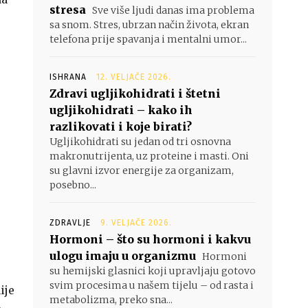
stresa
Sve više ljudi danas ima problema
sa snom. Stres, ubrzan način života, ekran
telefona prije spavanja i mentalni umor...
ISHRANA
12. VELJAČE 2026.
Zdravi ugljikohidrati i štetni
ugljikohidrati – kako ih
razlikovati i koje birati?
Ugljikohidrati su jedan od tri osnovna
makronutrijenta, uz proteine i masti. Oni
su glavni izvor energije za organizam,
posebno...
ZDRAVLJE
9. VELJAČE 2026.
Hormoni – što su hormoni i kakvu
ulogu imaju u organizmu
Hormoni
su hemijski glasnici koji upravljaju gotovo
svim procesima u našem tijelu – od rasta i
ije
metabolizma, preko sna...