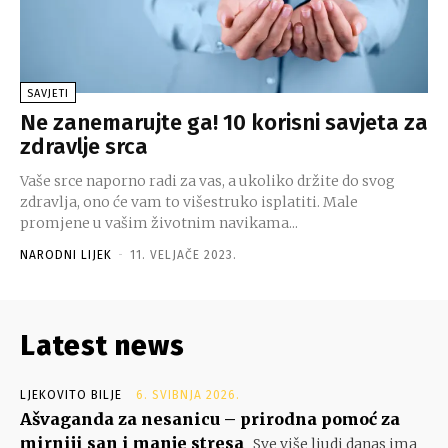
SAVJETI
Ne zanemarujte ga! 10 korisni savjeta za
zdravlje srca
Vaše srce naporno radi za vas, a ukoliko držite do svog
zdravlja, ono će vam to višestruko isplatiti. Male
promjene u vašim životnim navikama...
NARODNI LIJEK
-
11. VELJAČE 2023.
Latest news
LJEKOVITO BILJE
6. SVIBNJA 2026.
Ašvaganda za nesanicu – prirodna pomoć za
mirniji san i manje stresa
Sve više ljudi danas ima