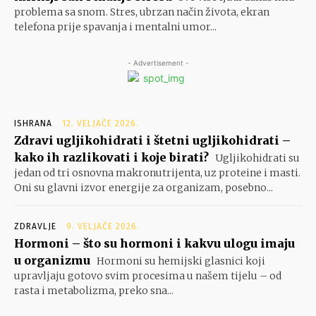
problema sa snom. Stres, ubrzan način života, ekran
telefona prije spavanja i mentalni umor...
- Advertisement -
ISHRANA
12. VELJAČE 2026.
Zdravi ugljikohidrati i štetni ugljikohidrati –
kako ih razlikovati i koje birati?
Ugljikohidrati su
jedan od tri osnovna makronutrijenta, uz proteine i masti.
Oni su glavni izvor energije za organizam, posebno...
ZDRAVLJE
9. VELJAČE 2026.
Hormoni – što su hormoni i kakvu ulogu imaju
u organizmu
Hormoni su hemijski glasnici koji
upravljaju gotovo svim procesima u našem tijelu – od
rasta i metabolizma, preko sna...