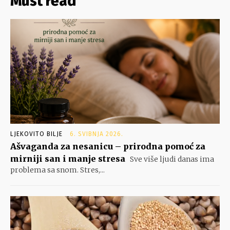
Must read
LJEKOVITO BILJE
6. SVIBNJA 2026.
Ašvaganda za nesanicu – prirodna pomoć za
mirniji san i manje stresa
Sve više ljudi danas ima
problema sa snom. Stres,...