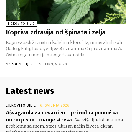
LJEKOVITO BILJE
Kopriva zdravija od špinata i zelja
Kopriva sadrži znatnu količinu klorofila, mineralnih soli
(kalcij, kalij, fosfor, željezo) i vitamina C i provitamina A.
Osim toga, u njoj je mnogo flavonoida,...
NARODNI LIJEK
-
20. LIPNJA 2020.
Latest news
LJEKOVITO BILJE
6. SVIBNJA 2026.
Ašvaganda za nesanicu – prirodna pomoć za
mirniji san i manje stresa
Sve više ljudi danas ima
problema sa snom. Stres, ubrzan način života, ekran