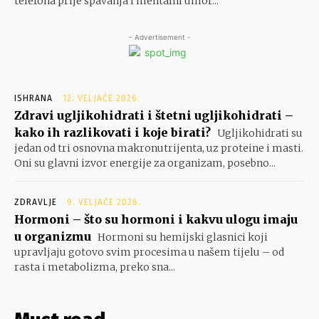
telefona prije spavanja i mentalni umor...
- Advertisement -
ISHRANA
12. VELJAČE 2026.
Zdravi ugljikohidrati i štetni ugljikohidrati –
kako ih razlikovati i koje birati?
Ugljikohidrati su
jedan od tri osnovna makronutrijenta, uz proteine i masti.
Oni su glavni izvor energije za organizam, posebno...
ZDRAVLJE
9. VELJAČE 2026.
Hormoni – što su hormoni i kakvu ulogu imaju
u organizmu
Hormoni su hemijski glasnici koji
upravljaju gotovo svim procesima u našem tijelu – od
rasta i metabolizma, preko sna...